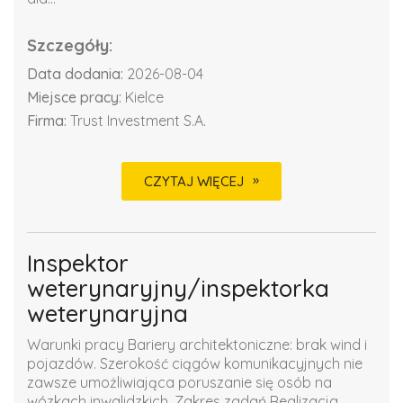
Szczegóły:
Data dodania:
2026-08-04
Miejsce pracy:
Kielce
Firma:
Trust Investment S.A.
CZYTAJ WIĘCEJ
Inspektor
weterynaryjny/inspektorka
weterynaryjna
Warunki pracy Bariery architektoniczne: brak wind i
pojazdów. Szerokość ciągów komunikacyjnych nie
zawsze umożliwiająca poruszanie się osób na
wózkach inwalidzkich. Zakres zadań Realizacja