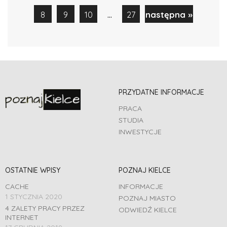
...
8
9
10
27
następna »
PRZYDATNE INFORMACJE
PRACA
STUDIA
INWESTYCJE
OSTATNIE WPISY
POZNAJ KIELCE
CACHE
INFORMACJE
1 STYCZNIA 2020
POZNAJ MIASTO
4 ZALETY PRACY PRZEZ
ODWIEDŹ KIELCE
INTERNET