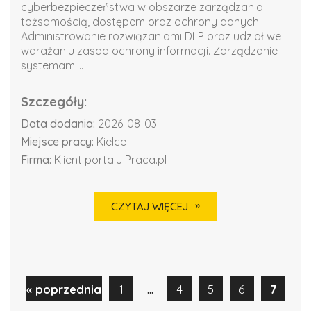
cyberbezpieczeństwa w obszarze zarządzania
tożsamością, dostępem oraz ochrony danych.
Administrowanie rozwiązaniami DLP oraz udział we
wdrażaniu zasad ochrony informacji. Zarządzanie
systemami...
Szczegóły:
Data dodania:
2026-08-03
Miejsce pracy:
Kielce
Firma:
Klient portalu Praca.pl
CZYTAJ WIĘCEJ
...
« poprzednia
1
4
5
6
7