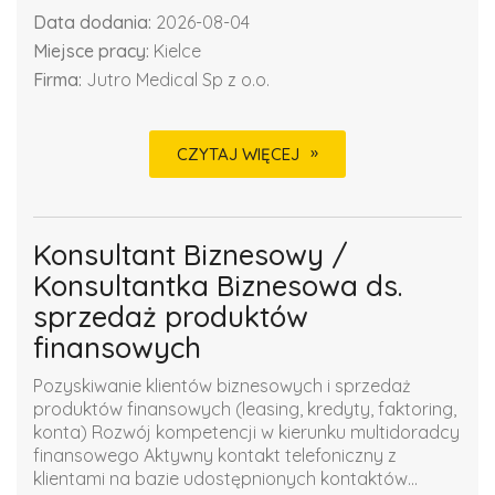
Data dodania:
2026-08-04
Miejsce pracy:
Kielce
Firma:
Jutro Medical Sp z o.o.
CZYTAJ WIĘCEJ
Konsultant Biznesowy /
Konsultantka Biznesowa ds.
sprzedaż produktów
finansowych
Pozyskiwanie klientów biznesowych i sprzedaż
produktów finansowych (leasing, kredyty, faktoring,
konta) Rozwój kompetencji w kierunku multidoradcy
finansowego Aktywny kontakt telefoniczny z
klientami na bazie udostępnionych kontaktów...