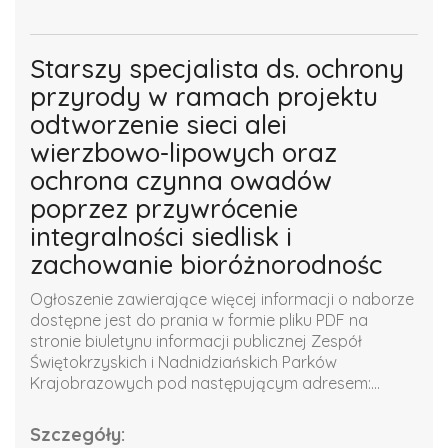
Starszy specjalista ds. ochrony
przyrody w ramach projektu
odtworzenie sieci alei
wierzbowo-lipowych oraz
ochrona czynna owadów
poprzez przywrócenie
integralności siedlisk i
zachowanie bioróżnorodnośc
Ogłoszenie zawierające więcej informacji o naborze
dostępne jest do prania w formie pliku PDF na
stronie biuletynu informacji publicznej Zespół
Świętokrzyskich i Nadnidziańskich Parków
Krajobrazowych pod następującym adresem:...
Szczegóły: