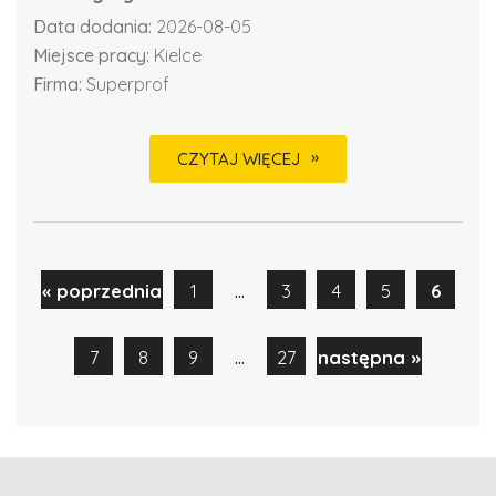
Data dodania:
2026-08-05
Miejsce pracy:
Kielce
Firma:
Superprof
CZYTAJ WIĘCEJ
...
« poprzednia
1
3
4
5
6
...
7
8
9
27
następna »