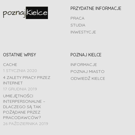
PRZYDATNE INFORMACJE
PRACA
STUDIA
INWESTYCJE
OSTATNIE WPISY
POZNAJ KIELCE
CACHE
INFORMACJE
1 STYCZNIA 2020
POZNAJ MIASTO
4 ZALETY PRACY PRZEZ
ODWIEDŹ KIELCE
INTERNET
17 GRUDNIA 2019
UMIEJĘTNOŚCI
INTERPERSONALNE –
DLACZEGO SĄ TAK
POŻĄDANE PRZEZ
PRACODAWCÓW?
26 PAŹDZIERNIKA 2019