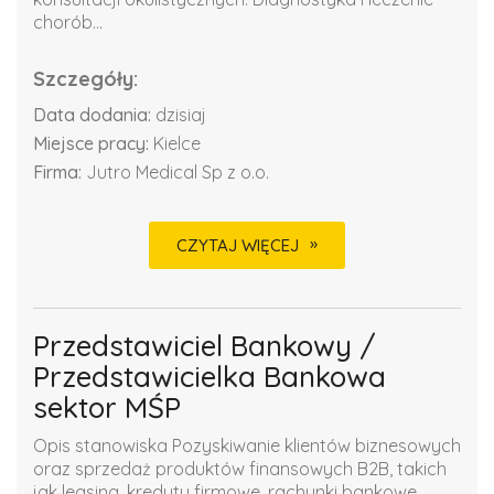
chorób...
Szczegóły:
Data dodania:
dzisiaj
Miejsce pracy:
Kielce
Firma:
Jutro Medical Sp z o.o.
CZYTAJ WIĘCEJ
Przedstawiciel Bankowy /
Przedstawicielka Bankowa
sektor MŚP
Opis stanowiska Pozyskiwanie klientów biznesowych
oraz sprzedaż produktów finansowych B2B, takich
jak leasing, kredyty firmowe, rachunki bankowe,