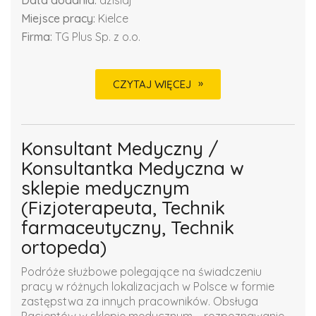
Data dodania:
dzisiaj
Miejsce pracy:
Kielce
Firma:
TG Plus Sp. z o.o.
CZYTAJ WIĘCEJ
Konsultant Medyczny /
Konsultantka Medyczna w
sklepie medycznym
(Fizjoterapeuta, Technik
farmaceutyczny, Technik
ortopeda)
Podróże służbowe polegające na świadczeniu
pracy w różnych lokalizacjach w Polsce w formie
zastępstwa za innych pracowników. Obsługa
Pacjentów w sklepie medycznym – rozpoznawanie