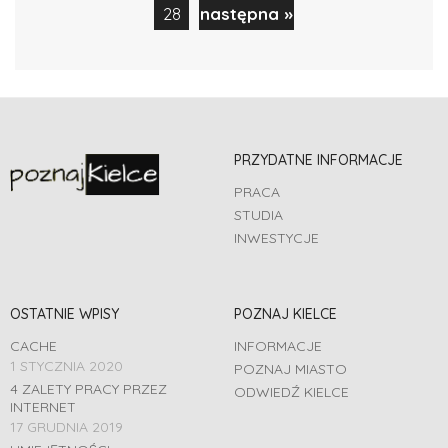
28
następna »
PRZYDATNE INFORMACJE
PRACA
STUDIA
INWESTYCJE
OSTATNIE WPISY
POZNAJ KIELCE
CACHE
INFORMACJE
1 STYCZNIA 2020
POZNAJ MIASTO
4 ZALETY PRACY PRZEZ
ODWIEDŹ KIELCE
INTERNET
17 GRUDNIA 2019