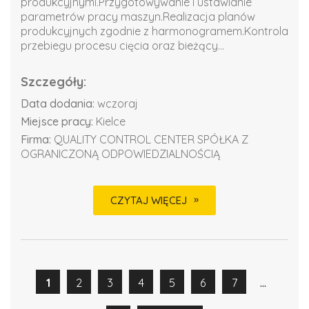
produkcyjnymi.Przygotowywanie i ustawianie
parametrów pracy maszyn.Realizacja planów
produkcyjnych zgodnie z harmonogramem.Kontrola
przebiegu procesu cięcia oraz bieżący...
Szczegóły:
Data dodania:
wczoraj
Miejsce pracy:
Kielce
Firma:
QUALITY CONTROL CENTER SPÓŁKA Z
OGRANICZONĄ ODPOWIEDZIALNOŚCIĄ
CZYTAJ WIĘCEJ
...
1
2
3
4
5
6
7