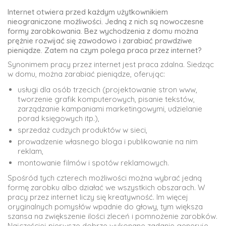
Internet otwiera przed każdym użytkownikiem
nieograniczone możliwości. Jedną z nich są nowoczesne
formy zarobkowania. Bez wychodzenia z domu można
prężnie rozwijać się zawodowo i zarabiać prawdziwe
pieniądze. Zatem na czym polega praca przez internet?
Synonimem pracy przez internet jest praca zdalna. Siedząc
w domu, można zarabiać pieniądze, oferując:
usługi dla osób trzecich (projektowanie stron www,
tworzenie grafik komputerowych, pisanie tekstów,
zarządzanie kampaniami marketingowymi, udzielanie
porad księgowych itp.),
sprzedaż cudzych produktów w sieci,
prowadzenie własnego bloga i publikowanie na nim
reklam,
montowanie filmów i spotów reklamowych.
Spośród tych czterech możliwości można wybrać jedną
formę zarobku albo działać we wszystkich obszarach. W
pracy przez internet liczy się kreatywność. Im więcej
oryginalnych pomysłów wpadnie do głowy, tym większa
szansa na zwiększenie ilości zleceń i pomnożenie zarobków.
Najczęściej pierwsze dobrze wykonane zadanie generuje