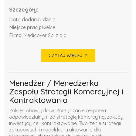
Szczegóły:
Data dodania:
dzisiaj
Miejsce pracy:
Kielce
Firma:
Medicover Sp. z o.o.
CZYTAJ WIĘCEJ
Menedżer / Menedżerka
Zespołu Strategii Komercyjnej i
Kontraktowania
Zakres obowiązków: Zarządzanie zespołem
odpowiedzialnym za strategię komercyjną, zakupy
inwestycyjne i kontraktowanie. Tworzenie strategii
zakupowych i modeli kontraktowania dla