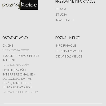
PRZYDATNE INFORMACJE
PRACA
STUDIA
INWESTYCJE
OSTATNIE WPISY
POZNAJ KIELCE
CACHE
INFORMACJE
1 STYCZNIA 2020
POZNAJ MIASTO
4 ZALETY PRACY PRZEZ
ODWIEDŹ KIELCE
INTERNET
17 GRUDNIA 2019
UMIEJĘTNOŚCI
INTERPERSONALNE –
DLACZEGO SĄ TAK
POŻĄDANE PRZEZ
PRACODAWCÓW?
26 PAŹDZIERNIKA 2019