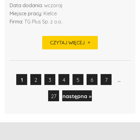
Data dodania:
wczoraj
Miejsce pracy:
Kielce
Firma:
TG Plus Sp. z o.o.
CZYTAJ WIĘCEJ
...
1
2
3
4
5
6
7
27
następna »