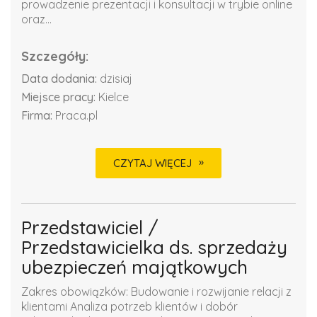
prowadzenie prezentacji i konsultacji w trybie online
oraz...
Szczegóły:
Data dodania:
dzisiaj
Miejsce pracy:
Kielce
Firma:
Praca.pl
CZYTAJ WIĘCEJ
Przedstawiciel /
Przedstawicielka ds. sprzedaży
ubezpieczeń majątkowych
Zakres obowiązków: Budowanie i rozwijanie relacji z
klientami Analiza potrzeb klientów i dobór