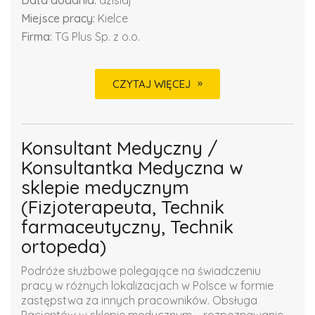
Data dodania:
dzisiaj
Miejsce pracy:
Kielce
Firma:
TG Plus Sp. z o.o.
CZYTAJ WIĘCEJ
Konsultant Medyczny /
Konsultantka Medyczna w
sklepie medycznym
(Fizjoterapeuta, Technik
farmaceutyczny, Technik
ortopeda)
Podróże służbowe polegające na świadczeniu
pracy w różnych lokalizacjach w Polsce w formie
zastępstwa za innych pracowników. Obsługa
Pacjentów w sklepie medycznym – rozpoznawanie