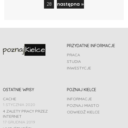
28
następna »
PRZYDATNE INFORMACJE
PRACA
STUDIA
INWESTYCJE
OSTATNIE WPISY
POZNAJ KIELCE
CACHE
INFORMACJE
1 STYCZNIA 2020
POZNAJ MIASTO
4 ZALETY PRACY PRZEZ
ODWIEDŹ KIELCE
INTERNET
17 GRUDNIA 2019