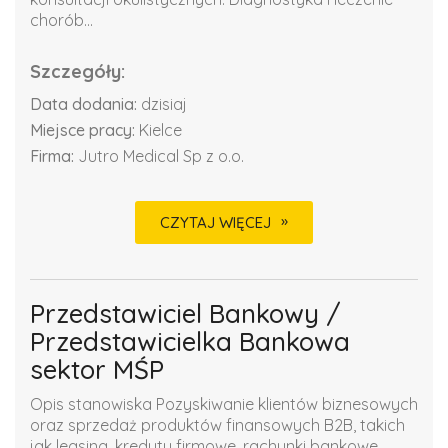
chorób...
Szczegóły:
Data dodania:
dzisiaj
Miejsce pracy:
Kielce
Firma:
Jutro Medical Sp z o.o.
CZYTAJ WIĘCEJ
Przedstawiciel Bankowy /
Przedstawicielka Bankowa
sektor MŚP
Opis stanowiska Pozyskiwanie klientów biznesowych
oraz sprzedaż produktów finansowych B2B, takich
jak leasing, kredyty firmowe, rachunki bankowe,