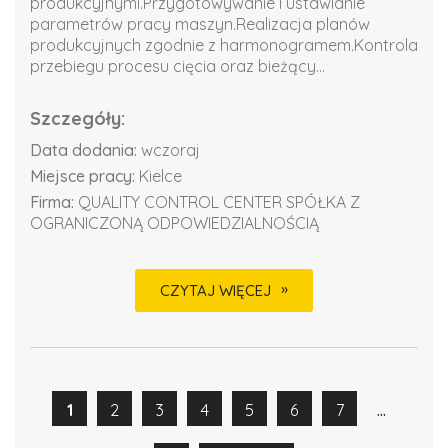
produkcyjnymi.Przygotowywanie i ustawianie
parametrów pracy maszyn.Realizacja planów
produkcyjnych zgodnie z harmonogramem.Kontrola
przebiegu procesu cięcia oraz bieżący...
Szczegóły:
Data dodania:
wczoraj
Miejsce pracy:
Kielce
Firma:
QUALITY CONTROL CENTER SPÓŁKA Z
OGRANICZONĄ ODPOWIEDZIALNOŚCIĄ
CZYTAJ WIĘCEJ
...
1
2
3
4
5
6
7