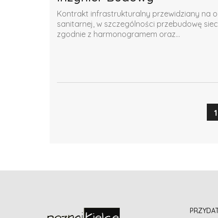
Kontrakt infrastrukturalny przewidziany na o
sanitarnej, w szczególności przebudowę siec
zgodnie z harmonogramem oraz...
1
PRZYDA