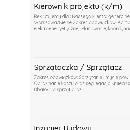
Kierownik projektu (k/m)
Rekrutujemy dla : Naszego klienta: generaln
Warszawa/Kielce Zakres obowiązków: Komple
elektroenergetycznej, Planowanie, koordynacja
Sprzątaczka / Sprzątacz
Zakres obowiązków: Sprzątanie i mycie pow
Opróżnianie koszy oraz segregacja śmieci Uz
Dbałość o sprzęt oraz...
Inżynier Budowy