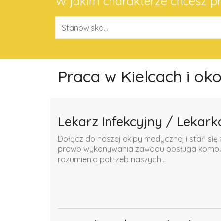
W jakim charakterze chcesz 
Praca w Kielcach i ok
Lekarz Infekcyjny / Lekark
Dołącz do naszej ekipy medycznej i stań się 
prawo wykonywania zawodu obsługa komputer
rozumienia potrzeb naszych...