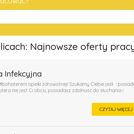
pracować?
olicach: Najnowsze oferty prac
a Infekcyjna
#bohaterem opieki zdrowotnej! Szukamy Ciebie jeśli ​ : posia
a nie jest Ci obca, posiadasz zdolność do słuchania i
CZYTAJ WIĘCEJ