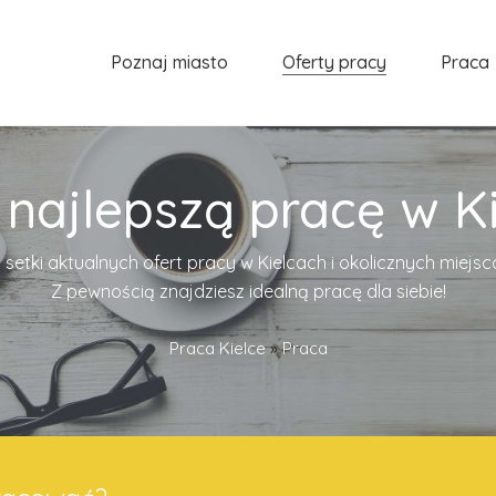
Poznaj miasto
Oferty pracy
Praca
 najlepszą pracę w Ki
 setki aktualnych ofert pracy w Kielcach i okolicznych miejs
Z pewnością znajdziesz idealną pracę dla siebie!
Praca Kielce
»
Praca