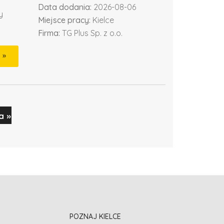
Data dodania:
2026-08-06
y
Miejsce pracy:
Kielce
Firma:
TG Plus Sp. z o.o.
a »
POZNAJ KIELCE