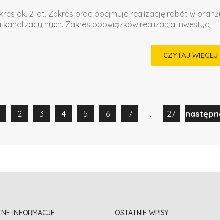
kres ok. 2 lat. Zakres prac obejmuje realizację robót w branż
i kanalizacyjnych. Zakres obowiązków realizacja inwestycji
CZYTAJ WIĘCEJ
...
2
3
4
5
6
7
27
następn
TNE INFORMACJE
OSTATNIE WPISY