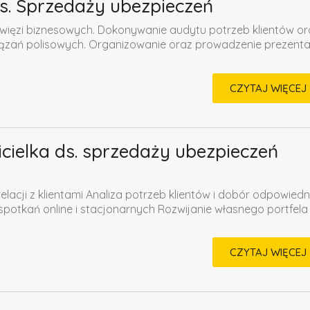
 ds. Sprzedaży ubezpieczeń
 więzi biznesowych. Dokonywanie audytu potrzeb klientów or
zań polisowych. Organizowanie oraz prowadzenie prezentac
CZYTAJ WIĘCEJ
icielka ds. sprzedaży ubezpieczeń
lacji z klientami Analiza potrzeb klientów i dobór odpowiedn
otkań online i stacjonarnych Rozwijanie własnego portfela
CZYTAJ WIĘCEJ