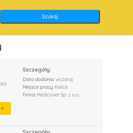
y
Szczegóły:
Data dodania:
wczoraj
dasz
Miejsce pracy:
Kielce
Firma:
Medicover Sp. z o.o.
Szczegóły: