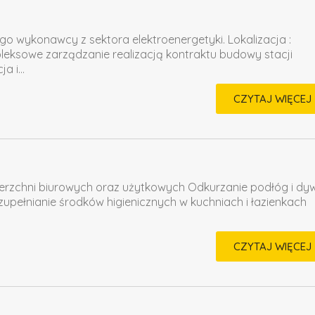
ego wykonawcy z sektora elektroenergetyki. Lokalizacja :
ksowe zarządzanie realizacją kontraktu budowy stacji
 i...
CZYTAJ WIĘCEJ
ierzchni biurowych oraz użytkowych Odkurzanie podłóg i d
upełnianie środków higienicznych w kuchniach i łazienkach
CZYTAJ WIĘCEJ