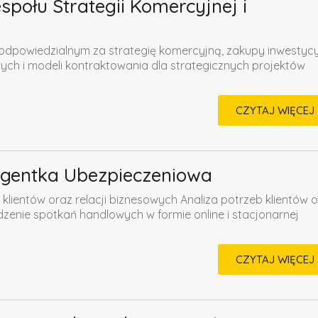
połu Strategii Komercyjnej i
dpowiedzialnym za strategię komercyjną, zakupy inwestycy
ych i modeli kontraktowania dla strategicznych projektów
CZYTAJ WIĘCEJ
Agentka Ubezpieczeniowa
klientów oraz relacji biznesowych Analiza potrzeb klientów 
enie spotkań handlowych w formie online i stacjonarnej
CZYTAJ WIĘCEJ