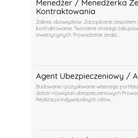
Menedżer / Menedżerka Zes
Kontraktowania
Zakres obowiązków: Zarządzanie zespołem o
kontraktowanie. Tworzenie strategii zakupow
inwestycyjnych. Prowadzenie analiz...
Agent Ubezpieczeniowy / 
Budowanie i pozyskiwanie własnego portfela 
dobór rozwiązań ubezpieczeniowych Prowadz
Realizacja indywidualnych celów...