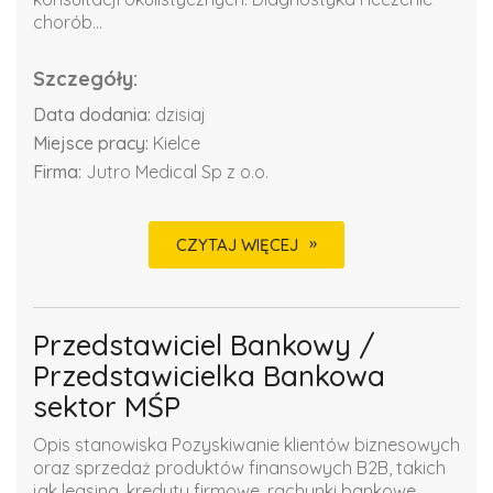
chorób...
Szczegóły:
Data dodania:
dzisiaj
Miejsce pracy:
Kielce
Firma:
Jutro Medical Sp z o.o.
CZYTAJ WIĘCEJ
Przedstawiciel Bankowy /
Przedstawicielka Bankowa
sektor MŚP
Opis stanowiska Pozyskiwanie klientów biznesowych
oraz sprzedaż produktów finansowych B2B, takich
jak leasing, kredyty firmowe, rachunki bankowe,