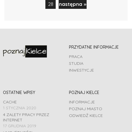
28
następna »
PRZYDATNE INFORMACJE
PRACA
STUDIA
INWESTYCJE
OSTATNIE WPISY
POZNAJ KIELCE
CACHE
INFORMACJE
1 STYCZNIA 2020
POZNAJ MIASTO
4 ZALETY PRACY PRZEZ
ODWIEDŹ KIELCE
INTERNET
17 GRUDNIA 2019