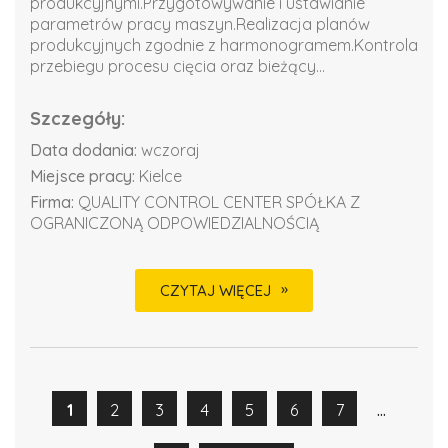
produkcyjnymi.Przygotowywanie i ustawianie
parametrów pracy maszyn.Realizacja planów
produkcyjnych zgodnie z harmonogramem.Kontrola
przebiegu procesu cięcia oraz bieżący...
Szczegóły:
Data dodania:
wczoraj
Miejsce pracy:
Kielce
Firma:
QUALITY CONTROL CENTER SPÓŁKA Z
OGRANICZONĄ ODPOWIEDZIALNOŚCIĄ
CZYTAJ WIĘCEJ
...
1
2
3
4
5
6
7