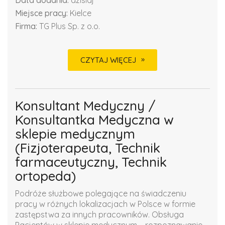
Data dodania:
dzisiaj
Miejsce pracy:
Kielce
Firma:
TG Plus Sp. z o.o.
CZYTAJ WIĘCEJ
Konsultant Medyczny /
Konsultantka Medyczna w
sklepie medycznym
(Fizjoterapeuta, Technik
farmaceutyczny, Technik
ortopeda)
Podróże służbowe polegające na świadczeniu
pracy w różnych lokalizacjach w Polsce w formie
zastępstwa za innych pracowników. Obsługa
Pacjentów w sklepie medycznym – rozpoznawanie