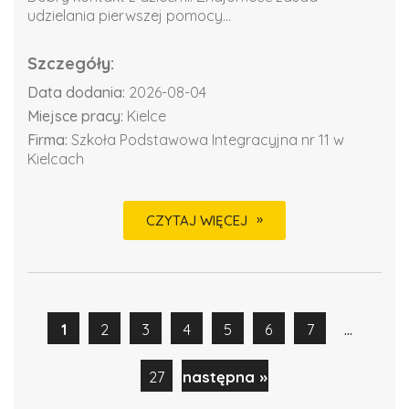
udzielania pierwszej pomocy...
Szczegóły:
Data dodania:
2026-08-04
Miejsce pracy:
Kielce
Firma:
Szkoła Podstawowa Integracyjna nr 11 w
Kielcach
CZYTAJ WIĘCEJ
...
1
2
3
4
5
6
7
27
następna »