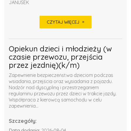
JANUSEK
CZYTAJ WIĘCEJ
Opiekun dzieci i młodzieży (w
czasie przewozu, przejścia
przez jezdnię)(k/m)
Zapewnienie bezpieczeństwa dzieciom podczas
wsiadania, przejścia oraz wysiadania z pojazdu.
Nadzór nad dyscypliną i przestrzeganiem
regulaminu przewozu przez dzieci w trakcie jazdy.
Współpraca z kierowcą samochodu w celu
zapewnienia...
Szczegóły:
Data dodania:
2026-08-04