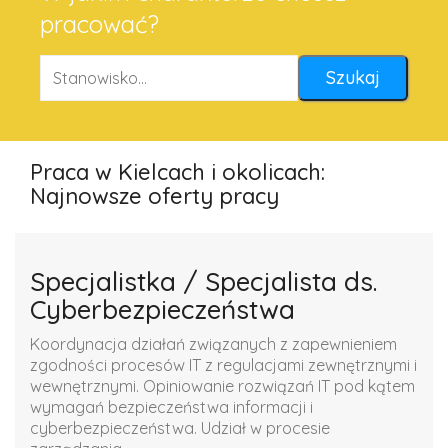
pracować?
Praca w Kielcach i okolicach:
Najnowsze oferty pracy
Specjalistka / Specjalista ds.
Cyberbezpieczeństwa
Koordynacja działań związanych z zapewnieniem
zgodności procesów IT z regulacjami zewnętrznymi i
wewnętrznymi. Opiniowanie rozwiązań IT pod kątem
wymagań bezpieczeństwa informacji i
cyberbezpieczeństwa. Udział w procesie