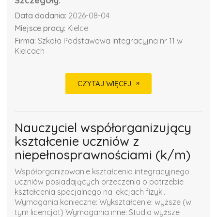
Szczegóły:
Data dodania:
2026-08-04
Miejsce pracy:
Kielce
Firma:
Szkoła Podstawowa Integracyjna nr 11 w
Kielcach
CZYTAJ WIĘCEJ
Nauczyciel współorganizujący
kształcenie uczniów z
niepełnosprawnościami (k/m)
Współorganizowanie kształcenia integracyjnego
uczniów posiadających orzeczenia o potrzebie
kształcenia specjalnego na lekcjach fizyki.
Wymagania konieczne: Wykształcenie: wyższe (w
tym licencjat) Wymagania inne: Studia wyższe