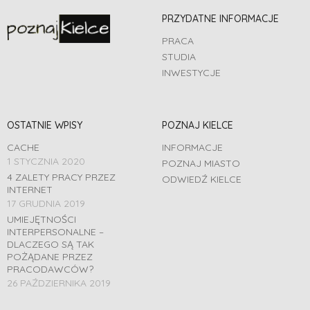
PRZYDATNE INFORMACJE
PRACA
STUDIA
INWESTYCJE
OSTATNIE WPISY
POZNAJ KIELCE
CACHE
INFORMACJE
1 STYCZNIA 2020
POZNAJ MIASTO
4 ZALETY PRACY PRZEZ
ODWIEDŹ KIELCE
INTERNET
17 GRUDNIA 2019
UMIEJĘTNOŚCI
INTERPERSONALNE –
DLACZEGO SĄ TAK
POŻĄDANE PRZEZ
PRACODAWCÓW?
26 PAŹDZIERNIKA 2019