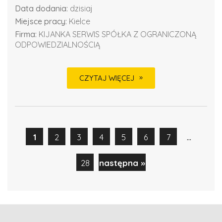
Data dodania:
dzisiaj
Miejsce pracy:
Kielce
Firma:
KIJANKA SERWIS SPÓŁKA Z OGRANICZONĄ
ODPOWIEDZIALNOŚCIĄ
CZYTAJ WIĘCEJ
...
1
2
3
4
5
6
7
28
następna »