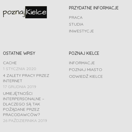
PRZYDATNE INFORMACJE
PRACA
STUDIA
INWESTYCJE
OSTATNIE WPISY
POZNAJ KIELCE
CACHE
INFORMACJE
1 STYCZNIA 2020
POZNAJ MIASTO
4 ZALETY PRACY PRZEZ
ODWIEDŹ KIELCE
INTERNET
17 GRUDNIA 2019
UMIEJĘTNOŚCI
INTERPERSONALNE –
DLACZEGO SĄ TAK
POŻĄDANE PRZEZ
PRACODAWCÓW?
26 PAŹDZIERNIKA 2019