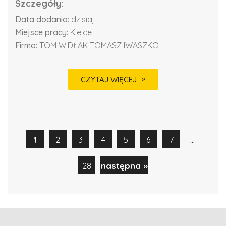
Szczegóły:
Data dodania:
dzisiaj
Miejsce pracy:
Kielce
Firma:
TOM WIDŁAK TOMASZ IWASZKO
CZYTAJ WIĘCEJ
...
1
2
3
4
5
6
7
28
następna »