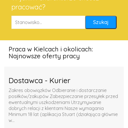
pracować?
Praca w Kielcach i okolicach:
Najnowsze oferty pracy
Dostawca - Kurier
Zakres obowiązków Odbieranie i dostarczanie
posiłków/zakupów Zabezpieczanie przesyłek przed
ewentualnymi uszkodzeniami Utrzymywanie
dobrych relacji z klientami Nasze wymagania
Minimum 18 lat (aplikacja Stuart (działająca głównie
w...