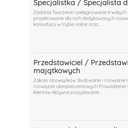
Specjalistka / Specjalista
Zadania Tworzenie i pielęgnowanie trwałych
projektowanie dla nich dedykowanych rozwią
konsultacji w trybie online oraz...
Przedstawiciel / Przedstaw
majątkowych
Zakres obowiązków: Budowanie i rozwijanie re
rozwiązań ubezpieczeniowych Prowadzenie sp
klientów Aktywne pozyskiwanie...