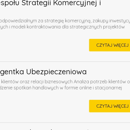
połu Strategii Komercyjnej i
dpowiedzialnym za strategię komercyjną, zakupy inwestycy
ych i modeli kontraktowania dla strategicznych projektów
CZYTAJ WIĘCEJ
Agentka Ubezpieczeniowa
klientów oraz relacji biznesowych Analiza potrzeb klientów 
enie spotkań handlowych w formie online i stacjonarnej
CZYTAJ WIĘCEJ