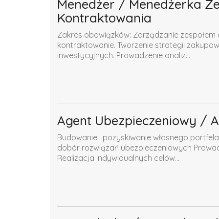
Menedżer / Menedżerka Zes
Kontraktowania
Zakres obowiązków: Zarządzanie zespołem o
kontraktowanie. Tworzenie strategii zakupow
inwestycyjnych. Prowadzenie analiz...
Agent Ubezpieczeniowy / 
Budowanie i pozyskiwanie własnego portfela 
dobór rozwiązań ubezpieczeniowych Prowadz
Realizacja indywidualnych celów...