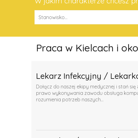
W jakim charakterze chcesz 
Praca w Kielcach i ok
Lekarz Infekcyjny / Lekark
Dołącz do naszej ekipy medycznej i stań się 
prawo wykonywania zawodu obsługa komputer
rozumienia potrzeb naszych...