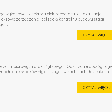
ego wykonawcy z sektora elektroenergetyki. Lokalizacja :
ksowe zarządzanie realizacją kontraktu budowy stacji
 i...
CZYTAJ WIĘCEJ
ierzchni biurowych oraz użytkowych Odkurzanie podłóg i d
upełnianie środków higienicznych w kuchniach i łazienkach
CZYTAJ WIĘCEJ