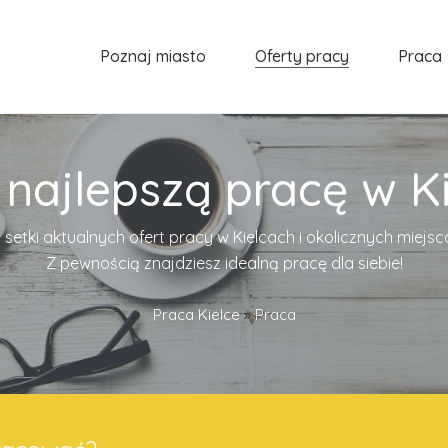
Poznaj miasto
Oferty pracy
Praca
 najlepszą pracę w Ki
 setki aktualnych ofert pracy w Kielcach i okolicznych miejs
Z pewnością znajdziesz idealną pracę dla siebie!
Praca Kielce
»
Praca