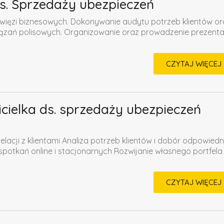
 ds. Sprzedaży ubezpieczeń
 więzi biznesowych. Dokonywanie audytu potrzeb klientów or
zań polisowych. Organizowanie oraz prowadzenie prezentac
CZYTAJ WIĘCEJ
icielka ds. sprzedaży ubezpieczeń
lacji z klientami Analiza potrzeb klientów i dobór odpowiedn
otkań online i stacjonarnych Rozwijanie własnego portfela
CZYTAJ WIĘCEJ