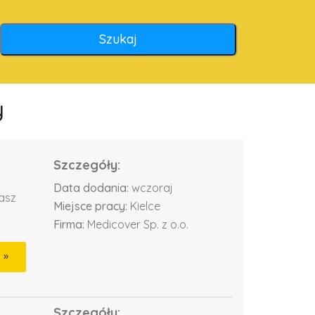
y
Szczegóły:
Data dodania:
wczoraj
dasz
Miejsce pracy:
Kielce
Firma:
Medicover Sp. z o.o.
Szczegóły: