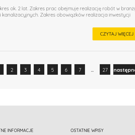
kres ok. 2 lat. Zakres prac obejmuje realizację robót w branż
i kanalizacyjnych. Zakres obowiązków realizacja inwestycji
CZYTAJ WIĘCEJ
...
2
3
4
5
6
7
27
następn
TNE INFORMACJE
OSTATNIE WPISY