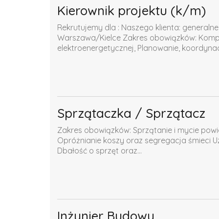
Kierownik projektu (k/m)
Rekrutujemy dla : Naszego klienta: generaln
Warszawa/Kielce Zakres obowiązków: Komple
elektroenergetycznej, Planowanie, koordynacja
Sprzątaczka / Sprzątacz
Zakres obowiązków: Sprzątanie i mycie pow
Opróżnianie koszy oraz segregacja śmieci Uz
Dbałość o sprzęt oraz...
Inżynier Budowy