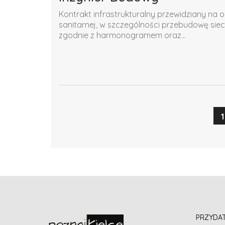
Kontrakt infrastrukturalny przewidziany na o
sanitarnej, w szczególności przebudowę siec
zgodnie z harmonogramem oraz...
1
PRZYDA