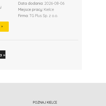
Data dodania:
2026-08-06
y
Miejsce pracy:
Kielce
Firma:
TG Plus Sp. z o.o.
a »
POZNAJ KIELCE