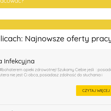
pracować?
olicach: Najnowsze oferty prac
a Infekcyjna
#bohaterem opieki zdrowotnej! Szukamy Ciebie jeśli ​ : posia
a nie jest Ci obca, posiadasz zdolność do słuchania i
CZYTAJ WIĘCEJ