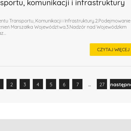
portu, komunikacji i infrastruktury
tu Transportu, Komunikacji i Infrastruktury.2.Podejmowanie
ażnień Marszałka Województwa.3.Nadzór nad Wojewódzkim
...
CZYTAJ WIĘCEJ
...
2
3
4
5
6
7
27
następn