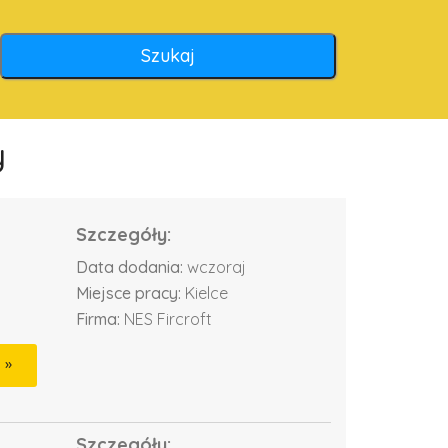
y
Szczegóły:
Data dodania:
wczoraj
Miejsce pracy:
Kielce
Firma:
NES Fircroft
Szczegóły: