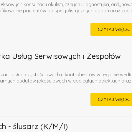
ksowych konsultacji okulistycznych Diagnostyka, ordynow
lifikowanie pacjentów do specjalistycznych badań oraz zab
CZYTAJ WIĘCEJ
ka Usług Serwisowych i Zespołów
izacji usług czystościowych u kontrahentów w regionie wedł
arnych audytów jakościowych w podległych obiektach oraz
CZYTAJ WIĘCEJ
h - ślusarz (K/M/I)