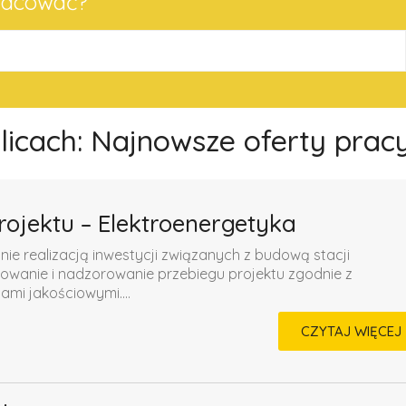
pracować?
olicach: Najnowsze oferty prac
rojektu – Elektroenergetyka
 realizacją inwestycji związanych z budową stacji
owanie i nadzorowanie przebiegu projektu zgodnie z
i jakościowymi....
CZYTAJ WIĘCEJ