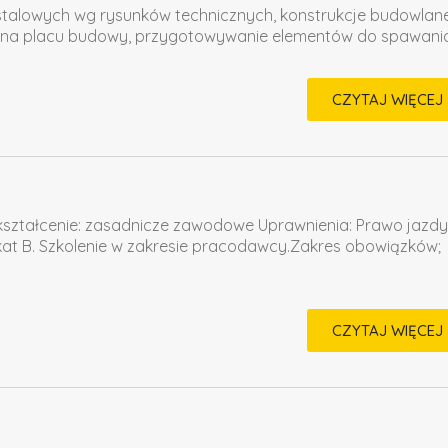
i stalowych wg rysunków technicznych, konstrukcje budowlane
h na placu budowy, przygotowywanie elementów do spawania
CZYTAJ WIĘCEJ
ztałcenie: zasadnicze zawodowe Uprawnienia: Prawo jazdy 
t B. Szkolenie w zakresie pracodawcy.Zakres obowiązków;
CZYTAJ WIĘCEJ