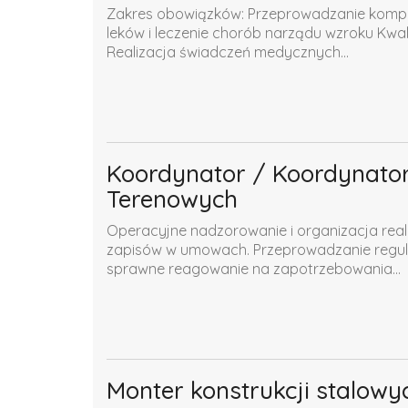
Zakres obowiązków: Przeprowadzanie komple
leków i leczenie chorób narządu wzroku Kwa
Realizacja świadczeń medycznych...
Koordynator / Koordynator
Terenowych
Operacyjne nadzorowanie i organizacja real
zapisów w umowach. Przeprowadzanie regul
sprawne reagowanie na zapotrzebowania...
Monter konstrukcji stalowyc