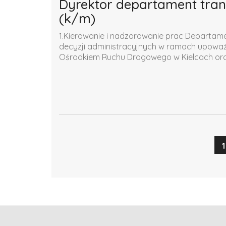
Dyrektor departament trans
(k/m)
1.Kierowanie i nadzorowanie prac Departamen
decyzji administracyjnych w ramach upow
Ośrodkiem Ruchu Drogowego w Kielcach oraz
1