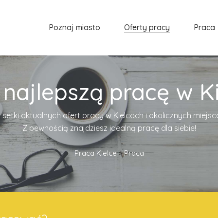
Poznaj miasto
Oferty pracy
Praca
 najlepszą pracę w Ki
 setki aktualnych ofert pracy w Kielcach i okolicznych miejs
Z pewnością znajdziesz idealną pracę dla siebie!
Praca Kielce
»
Praca