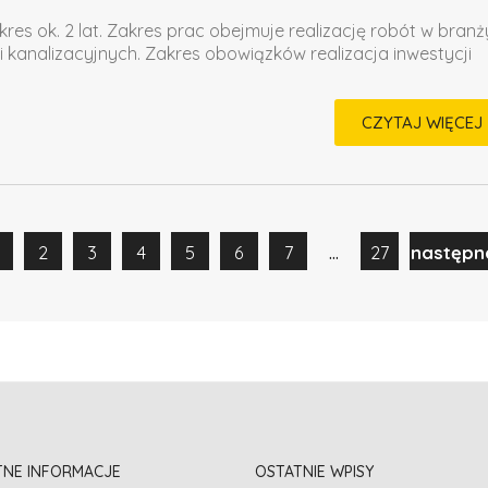
kres ok. 2 lat. Zakres prac obejmuje realizację robót w branż
i kanalizacyjnych. Zakres obowiązków realizacja inwestycji
CZYTAJ WIĘCEJ
...
2
3
4
5
6
7
27
następn
TNE INFORMACJE
OSTATNIE WPISY