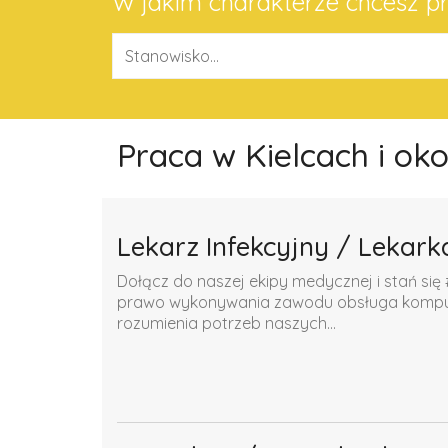
W jakim charakterze chcesz 
Praca w Kielcach i ok
Lekarz Infekcyjny / Lekark
Dołącz do naszej ekipy medycznej i stań się 
prawo wykonywania zawodu obsługa komputer
rozumienia potrzeb naszych...