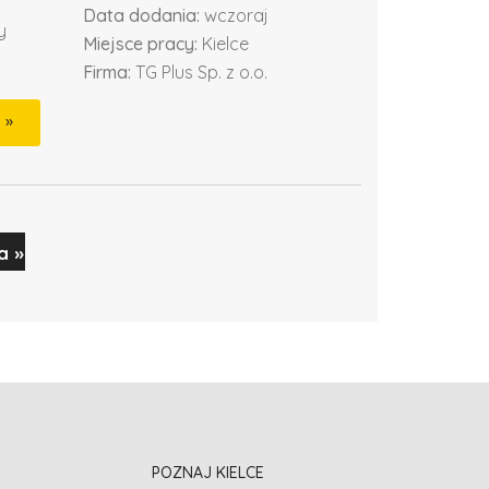
Data dodania:
wczoraj
y
Miejsce pracy:
Kielce
Firma:
TG Plus Sp. z o.o.
a »
POZNAJ KIELCE