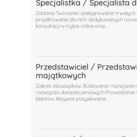
Specjalistka / Specjalista
Zadania Tworzenie i pielęgnowanie trwałych
projektowanie dla nich dedykowanych rozwią
konsultacji w trybie online oraz...
Przedstawiciel / Przedstaw
majątkowych
Zakres obowiązków: Budowanie i rozwijanie re
rozwiązań ubezpieczeniowych Prowadzenie sp
klientów Aktywne pozyskiwanie...