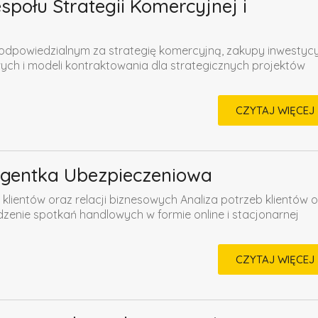
połu Strategii Komercyjnej i
dpowiedzialnym za strategię komercyjną, zakupy inwestycy
ych i modeli kontraktowania dla strategicznych projektów
CZYTAJ WIĘCEJ
Agentka Ubezpieczeniowa
klientów oraz relacji biznesowych Analiza potrzeb klientów 
enie spotkań handlowych w formie online i stacjonarnej
CZYTAJ WIĘCEJ