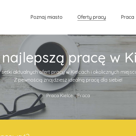
Poznaj miasto
Oferty pracy
Praca
 najlepszą pracę w Ki
 setki aktualnych ofert pracy w Kielcach i okolicznych miejs
Z pewnością znajdziesz idealną pracę dla siebie!
Praca Kielce
»
Praca