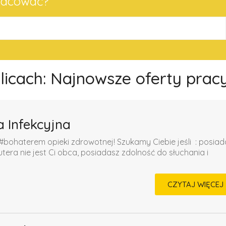
pracować?
olicach: Najnowsze oferty prac
a Infekcyjna
#bohaterem opieki zdrowotnej! Szukamy Ciebie jeśli ​ : posia
a nie jest Ci obca, posiadasz zdolność do słuchania i
CZYTAJ WIĘCEJ