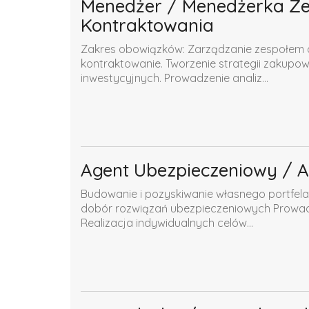
Menedżer / Menedżerka Zes
Kontraktowania
Zakres obowiązków: Zarządzanie zespołem o
kontraktowanie. Tworzenie strategii zakupow
inwestycyjnych. Prowadzenie analiz...
Agent Ubezpieczeniowy / 
Budowanie i pozyskiwanie własnego portfela 
dobór rozwiązań ubezpieczeniowych Prowadz
Realizacja indywidualnych celów...