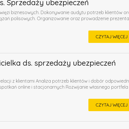
 ds. Sprzedaży ubezpieczeń
 więzi biznesowych. Dokonywanie audytu potrzeb klientów or
zań polisowych. Organizowanie oraz prowadzenie prezentac
CZYTAJ WIĘCEJ
icielka ds. sprzedaży ubezpieczeń
lacji z klientami Analiza potrzeb klientów i dobór odpowiedn
otkań online i stacjonarnych Rozwijanie własnego portfela
CZYTAJ WIĘCEJ