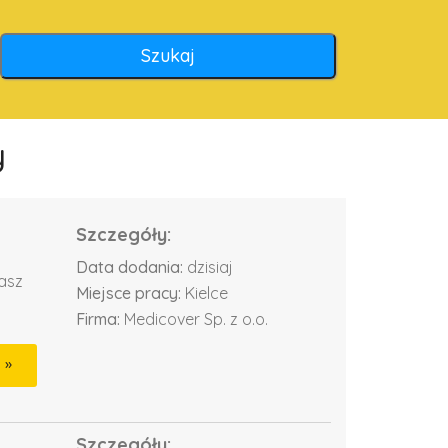
y
Szczegóły:
Data dodania:
dzisiaj
dasz
Miejsce pracy:
Kielce
Firma:
Medicover Sp. z o.o.
Szczegóły: