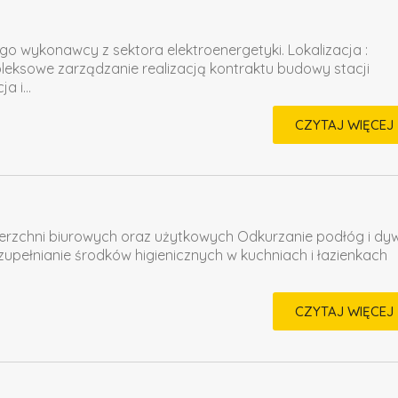
ego wykonawcy z sektora elektroenergetyki. Lokalizacja :
ksowe zarządzanie realizacją kontraktu budowy stacji
 i...
CZYTAJ WIĘCEJ
ierzchni biurowych oraz użytkowych Odkurzanie podłóg i d
upełnianie środków higienicznych w kuchniach i łazienkach
CZYTAJ WIĘCEJ