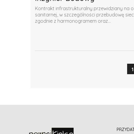
Kontrakt infrastrukturalny przewidziany na o
sanitarnej, w szczególności przebudowę siec
zgodnie z harmonogramem oraz...
1
PRZYDA