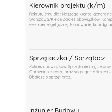
Kierownik projektu (k/m)
Rekrutujemy dla : Naszego klienta: generaln
Warszawa/Kielce Zakres obowiązków: Komple
elektroenergetycznej, Planowanie, koordynacja
Sprzątaczka / Sprzątacz
Zakres obowiązków: Sprzątanie i mycie pow
Opróżnianie koszy oraz segregacja śmieci Uz
Dbałość o sprzęt oraz...
Inżynier Budowy