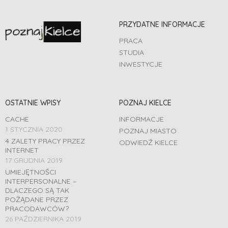
PRZYDATNE INFORMACJE
PRACA
STUDIA
INWESTYCJE
OSTATNIE WPISY
POZNAJ KIELCE
CACHE
INFORMACJE
1 STYCZNIA 2020
POZNAJ MIASTO
4 ZALETY PRACY PRZEZ
ODWIEDŹ KIELCE
INTERNET
17 GRUDNIA 2019
UMIEJĘTNOŚCI
INTERPERSONALNE –
DLACZEGO SĄ TAK
POŻĄDANE PRZEZ
PRACODAWCÓW?
26 PAŹDZIERNIKA 2019