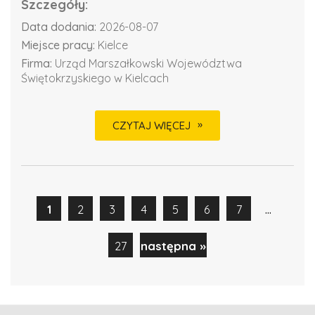
Szczegóły:
Data dodania:
2026-08-07
Miejsce pracy:
Kielce
Firma:
Urząd Marszałkowski Województwa
Świętokrzyskiego w Kielcach
CZYTAJ WIĘCEJ
...
1
2
3
4
5
6
7
27
następna »