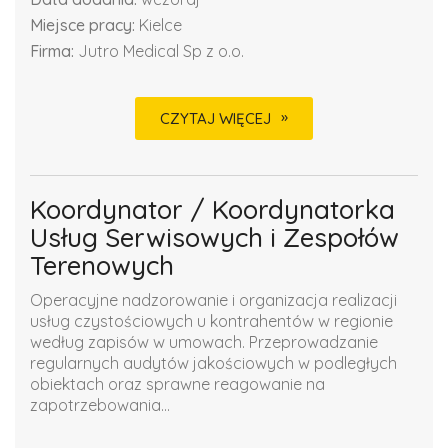
Miejsce pracy:
Kielce
Firma:
Jutro Medical Sp z o.o.
CZYTAJ WIĘCEJ
Koordynator / Koordynatorka
Usług Serwisowych i Zespołów
Terenowych
Operacyjne nadzorowanie i organizacja realizacji
usług czystościowych u kontrahentów w regionie
według zapisów w umowach. Przeprowadzanie
regularnych audytów jakościowych w podległych
obiektach oraz sprawne reagowanie na
zapotrzebowania...