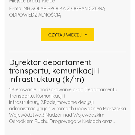
Miejsce pracy:
Kielce
Firma:
MB SOLAR SPÓŁKA Z OGRANICZONĄ
ODPOWIEDZIALNOŚCIĄ
CZYTAJ WIĘCEJ
Dyrektor departament
transportu, komunikacji i
infrastruktury (k/m)
1.Kierowanie i nadzorowanie prac Departamentu
Transportu, Komunikacji i
Infrastruktury.2.Podejmowanie decyzji
administracyjnych w ramach upoważnień Marszałka
Województwa.3.Nadzór nad Wojewódzkim
Ośrodkiem Ruchu Drogowego w Kielcach oraz...