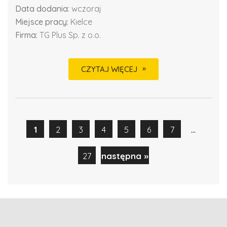
Data dodania:
wczoraj
Miejsce pracy:
Kielce
Firma:
TG Plus Sp. z o.o.
CZYTAJ WIĘCEJ
...
1
2
3
4
5
6
7
27
następna »