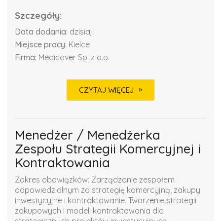
Szczegóły:
Data dodania:
dzisiaj
Miejsce pracy:
Kielce
Firma:
Medicover Sp. z o.o.
CZYTAJ WIĘCEJ
Menedżer / Menedżerka
Zespołu Strategii Komercyjnej i
Kontraktowania
Zakres obowiązków: Zarządzanie zespołem
odpowiedzialnym za strategię komercyjną, zakupy
inwestycyjne i kontraktowanie. Tworzenie strategii
zakupowych i modeli kontraktowania dla