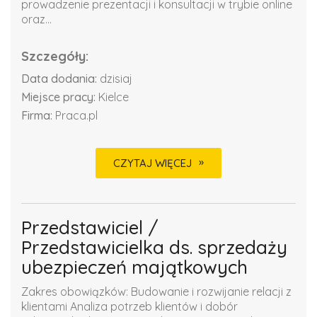
prowadzenie prezentacji i konsultacji w trybie online
oraz...
Szczegóły:
Data dodania:
dzisiaj
Miejsce pracy:
Kielce
Firma:
Praca.pl
CZYTAJ WIĘCEJ
Przedstawiciel /
Przedstawicielka ds. sprzedaży
ubezpieczeń majątkowych
Zakres obowiązków: Budowanie i rozwijanie relacji z
klientami Analiza potrzeb klientów i dobór