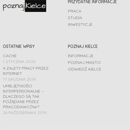
PRZYDATNE INFORMACJE
PRACA
STUDIA
INWESTYCJE
OSTATNIE WPISY
POZNAJ KIELCE
CACHE
INFORMACJE
1 STYCZNIA 2020
POZNAJ MIASTO
4 ZALETY PRACY PRZEZ
ODWIEDŹ KIELCE
INTERNET
17 GRUDNIA 2019
UMIEJĘTNOŚCI
INTERPERSONALNE –
DLACZEGO SĄ TAK
POŻĄDANE PRZEZ
PRACODAWCÓW?
26 PAŹDZIERNIKA 2019