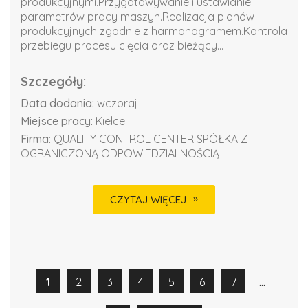
produkcyjnymi.Przygotowywanie i ustawianie
parametrów pracy maszyn.Realizacja planów
produkcyjnych zgodnie z harmonogramem.Kontrola
przebiegu procesu cięcia oraz bieżący...
Szczegóły:
Data dodania:
wczoraj
Miejsce pracy:
Kielce
Firma:
QUALITY CONTROL CENTER SPÓŁKA Z
OGRANICZONĄ ODPOWIEDZIALNOŚCIĄ
CZYTAJ WIĘCEJ
...
1
2
3
4
5
6
7