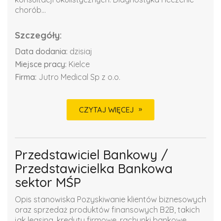
chorób...
Szczegóły:
Data dodania:
dzisiaj
Miejsce pracy:
Kielce
Firma:
Jutro Medical Sp z o.o.
CZYTAJ WIĘCEJ
Przedstawiciel Bankowy /
Przedstawicielka Bankowa
sektor MŚP
Opis stanowiska Pozyskiwanie klientów biznesowych
oraz sprzedaż produktów finansowych B2B, takich
jak leasing, kredyty firmowe, rachunki bankowe,