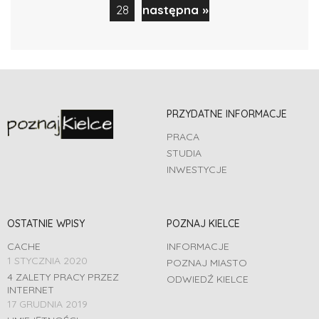
28
następna »
PRZYDATNE INFORMACJE
PRACA
STUDIA
INWESTYCJE
OSTATNIE WPISY
POZNAJ KIELCE
CACHE
INFORMACJE
1 STYCZNIA 2020
POZNAJ MIASTO
4 ZALETY PRACY PRZEZ
ODWIEDŹ KIELCE
INTERNET
17 GRUDNIA 2019