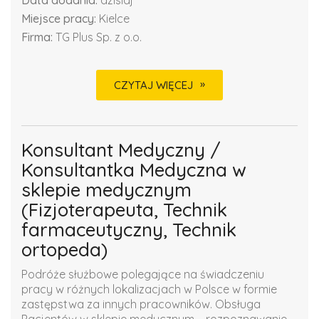
Data dodania:
dzisiaj
Miejsce pracy:
Kielce
Firma:
TG Plus Sp. z o.o.
CZYTAJ WIĘCEJ
Konsultant Medyczny /
Konsultantka Medyczna w
sklepie medycznym
(Fizjoterapeuta, Technik
farmaceutyczny, Technik
ortopeda)
Podróże służbowe polegające na świadczeniu
pracy w różnych lokalizacjach w Polsce w formie
zastępstwa za innych pracowników. Obsługa
Pacjentów w sklepie medycznym – rozpoznawanie