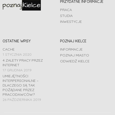
PRZYDATNE INFORMACJE
PRACA
STUDIA
INWESTYCJE
OSTATNIE WPISY
POZNAJ KIELCE
CACHE
INFORMACJE
1 STYCZNIA 2020
POZNAJ MIASTO
4 ZALETY PRACY PRZEZ
ODWIEDŹ KIELCE
INTERNET
17 GRUDNIA 2019
UMIEJĘTNOŚCI
INTERPERSONALNE –
DLACZEGO SĄ TAK
POŻĄDANE PRZEZ
PRACODAWCÓW?
26 PAŹDZIERNIKA 2019