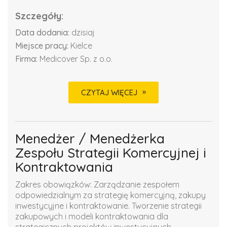
Szczegóły:
Data dodania:
dzisiaj
Miejsce pracy:
Kielce
Firma:
Medicover Sp. z o.o.
CZYTAJ WIĘCEJ
Menedżer / Menedżerka
Zespołu Strategii Komercyjnej i
Kontraktowania
Zakres obowiązków: Zarządzanie zespołem
odpowiedzialnym za strategię komercyjną, zakupy
inwestycyjne i kontraktowanie. Tworzenie strategii
zakupowych i modeli kontraktowania dla