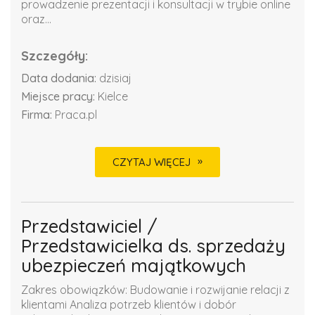
prowadzenie prezentacji i konsultacji w trybie online
oraz...
Szczegóły:
Data dodania:
dzisiaj
Miejsce pracy:
Kielce
Firma:
Praca.pl
CZYTAJ WIĘCEJ
Przedstawiciel /
Przedstawicielka ds. sprzedaży
ubezpieczeń majątkowych
Zakres obowiązków: Budowanie i rozwijanie relacji z
klientami Analiza potrzeb klientów i dobór