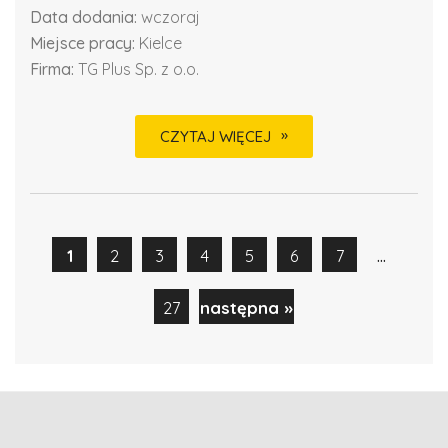
Data dodania:
wczoraj
Miejsce pracy:
Kielce
Firma:
TG Plus Sp. z o.o.
CZYTAJ WIĘCEJ
...
1
2
3
4
5
6
7
27
następna »