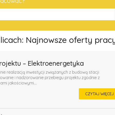
pracować?
olicach: Najnowsze oferty prac
rojektu – Elektroenergetyka
 realizacją inwestycji związanych z budową stacji
owanie i nadzorowanie przebiegu projektu zgodnie z
i jakościowymi....
CZYTAJ WIĘCEJ