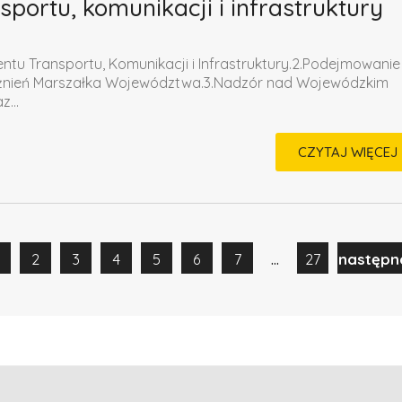
portu, komunikacji i infrastruktury
tu Transportu, Komunikacji i Infrastruktury.2.Podejmowanie
ażnień Marszałka Województwa.3.Nadzór nad Wojewódzkim
...
CZYTAJ WIĘCEJ
...
2
3
4
5
6
7
27
następn