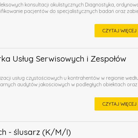
ksowych konsultacji okulistycznych Diagnostyka, ordynow
lifikowanie pacjentów do specjalistycznych badań oraz zab
CZYTAJ WIĘCEJ
ka Usług Serwisowych i Zespołów
izacji usług czystościowych u kontrahentów w regionie wedł
arnych audytów jakościowych w podległych obiektach oraz
CZYTAJ WIĘCEJ
h - ślusarz (K/M/I)