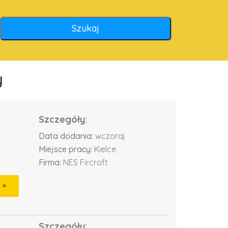
y
Szczegóły:
Data dodania:
wczoraj
Miejsce pracy:
Kielce
Firma:
NES Fircroft
Szczegóły: