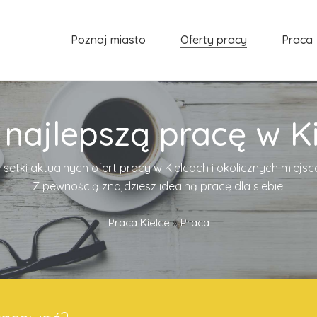
Poznaj miasto
Oferty pracy
Praca
 najlepszą pracę w Ki
 setki aktualnych ofert pracy w Kielcach i okolicznych miejs
Z pewnością znajdziesz idealną pracę dla siebie!
Praca Kielce
»
Praca