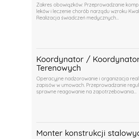
Zakres obowiązków: Przeprowadzanie komple
leków i leczenie chorób narządu wzroku Kwa
Realizacja świadczeń medycznych...
Koordynator / Koordynator
Terenowych
Operacyjne nadzorowanie i organizacja real
zapisów w umowach. Przeprowadzanie regul
sprawne reagowanie na zapotrzebowania...
Monter konstrukcji stalowyc