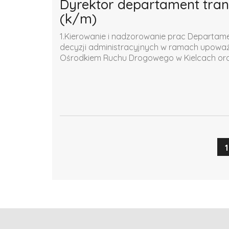
Dyrektor departament trans
(k/m)
1.Kierowanie i nadzorowanie prac Departamen
decyzji administracyjnych w ramach upow
Ośrodkiem Ruchu Drogowego w Kielcach oraz
1