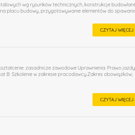
i stalowych wg rysunków technicznych, konstrukcje budowlane
h na placu budowy, przygotowywanie elementów do spawania
CZYTAJ WIĘCEJ
ztałcenie: zasadnicze zawodowe Uprawnienia: Prawo jazdy 
t B. Szkolenie w zakresie pracodawcy.Zakres obowiązków;
CZYTAJ WIĘCEJ