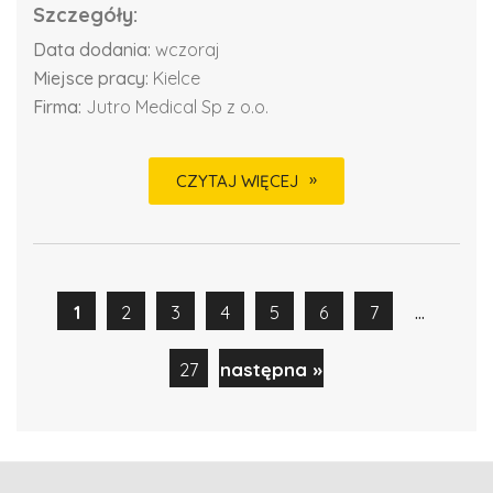
Szczegóły:
Data dodania:
wczoraj
Miejsce pracy:
Kielce
Firma:
Jutro Medical Sp z o.o.
CZYTAJ WIĘCEJ
...
1
2
3
4
5
6
7
27
następna »