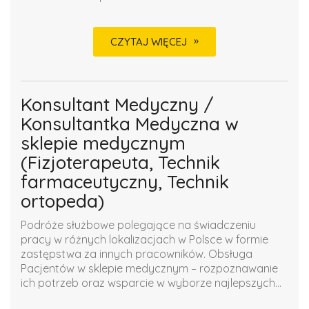
CZYTAJ WIĘCEJ
Konsultant Medyczny /
Konsultantka Medyczna w
sklepie medycznym
(Fizjoterapeuta, Technik
farmaceutyczny, Technik
ortopeda)
Podróże służbowe polegające na świadczeniu
pracy w różnych lokalizacjach w Polsce w formie
zastępstwa za innych pracowników. Obsługa
Pacjentów w sklepie medycznym – rozpoznawanie
ich potrzeb oraz wsparcie w wyborze najlepszych...