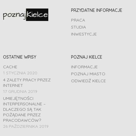
PRZYDATNE INFORMACJE
PRACA
STUDIA
INWESTYCJE
OSTATNIE WPISY
POZNAJ KIELCE
CACHE
INFORMACJE
1 STYCZNIA 2020
POZNAJ MIASTO
4 ZALETY PRACY PRZEZ
ODWIEDŹ KIELCE
INTERNET
17 GRUDNIA 2019
UMIEJĘTNOŚCI
INTERPERSONALNE –
DLACZEGO SĄ TAK
POŻĄDANE PRZEZ
PRACODAWCÓW?
26 PAŹDZIERNIKA 2019