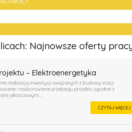
pracować?
olicach: Najnowsze oferty prac
rojektu – Elektroenergetyka
 realizacją inwestycji związanych z budową stacji
owanie i nadzorowanie przebiegu projektu zgodnie z
i jakościowymi....
CZYTAJ WIĘCEJ