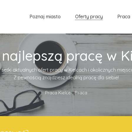
Poznaj miasto
Oferty pracy
Praca
 najlepszą pracę w Ki
 setki aktualnych ofert pracy w Kielcach i okolicznych miejs
Z pewnością znajdziesz idealną pracę dla siebie!
Praca Kielce
»
Praca