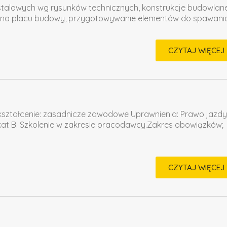
i stalowych wg rysunków technicznych, konstrukcje budowlane
h na placu budowy, przygotowywanie elementów do spawania
CZYTAJ WIĘCEJ
ztałcenie: zasadnicze zawodowe Uprawnienia: Prawo jazdy 
t B. Szkolenie w zakresie pracodawcy.Zakres obowiązków;
CZYTAJ WIĘCEJ