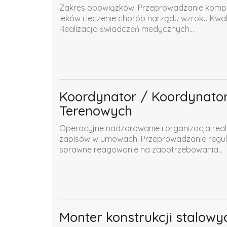
Zakres obowiązków: Przeprowadzanie komple
leków i leczenie chorób narządu wzroku Kwa
Realizacja świadczeń medycznych...
Koordynator / Koordynator
Terenowych
Operacyjne nadzorowanie i organizacja real
zapisów w umowach. Przeprowadzanie regul
sprawne reagowanie na zapotrzebowania...
Monter konstrukcji stalowyc