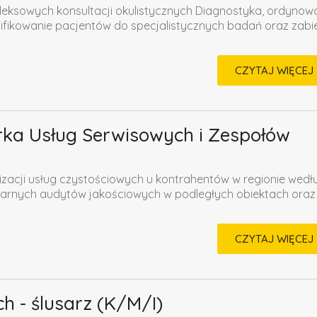
ksowych konsultacji okulistycznych Diagnostyka, ordynow
lifikowanie pacjentów do specjalistycznych badań oraz zab
CZYTAJ WIĘCEJ
ka Usług Serwisowych i Zespołów
izacji usług czystościowych u kontrahentów w regionie wedł
arnych audytów jakościowych w podległych obiektach oraz
CZYTAJ WIĘCEJ
h - ślusarz (K/M/I)