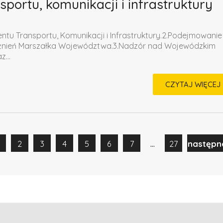
portu, komunikacji i infrastruktury
tu Transportu, Komunikacji i Infrastruktury.2.Podejmowanie
ażnień Marszałka Województwa.3.Nadzór nad Wojewódzkim
...
CZYTAJ WIĘCEJ
...
2
3
4
5
6
7
27
następn