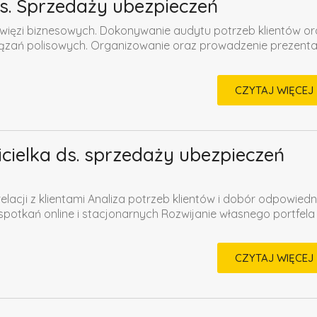
 ds. Sprzedaży ubezpieczeń
 więzi biznesowych. Dokonywanie audytu potrzeb klientów or
zań polisowych. Organizowanie oraz prowadzenie prezentac
CZYTAJ WIĘCEJ
icielka ds. sprzedaży ubezpieczeń
lacji z klientami Analiza potrzeb klientów i dobór odpowiedn
otkań online i stacjonarnych Rozwijanie własnego portfela
CZYTAJ WIĘCEJ