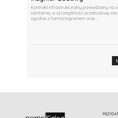
Kontrakt infrastrukturalny przewidziany na o
sanitarnej, w szczególności przebudowę siec
zgodnie z harmonogramem oraz...
1
PRZYDA