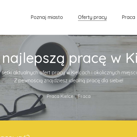
Poznaj miasto
Oferty pracy
Praca
 najlepszą pracę w Ki
 setki aktualnych ofert pracy w Kielcach i okolicznych miejs
Z pewnością znajdziesz idealną pracę dla siebie!
Praca Kielce
»
Praca