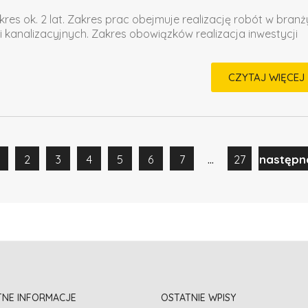
kres ok. 2 lat. Zakres prac obejmuje realizację robót w branż
i kanalizacyjnych. Zakres obowiązków realizacja inwestycji
CZYTAJ WIĘCEJ
...
2
3
4
5
6
7
27
następn
TNE INFORMACJE
OSTATNIE WPISY