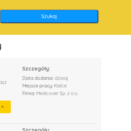
y
Szczegóły:
Data dodania:
dzisiaj
dasz
Miejsce pracy:
Kielce
Firma:
Medicover Sp. z o.o.
Szczegóły: