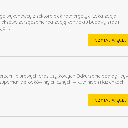
ego wykonawcy z sektora elektroenergetyki. Lokalizacja :
ksowe zarządzanie realizacją kontraktu budowy stacji
 i...
CZYTAJ WIĘCEJ
ierzchni biurowych oraz użytkowych Odkurzanie podłóg i d
upełnianie środków higienicznych w kuchniach i łazienkach
CZYTAJ WIĘCEJ