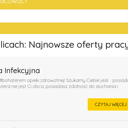
pracować?
olicach: Najnowsze oferty prac
a Infekcyjna
#bohaterem opieki zdrowotnej! Szukamy Ciebie jeśli ​ : posia
a nie jest Ci obca, posiadasz zdolność do słuchania i
CZYTAJ WIĘCEJ