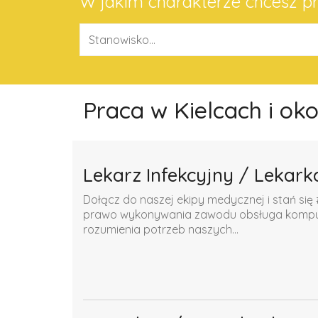
W jakim charakterze chcesz 
Praca w Kielcach i ok
Lekarz Infekcyjny / Lekark
Dołącz do naszej ekipy medycznej i stań się 
prawo wykonywania zawodu obsługa komputer
rozumienia potrzeb naszych...