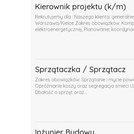
Kierownik projektu (k/m)
Rekrutujemy dla : Naszego klienta: generaln
Warszawa/Kielce Zakres obowiązków: Komple
elektroenergetycznej, Planowanie, koordynacja
Sprzątaczka / Sprzątacz
Zakres obowiązków: Sprzątanie i mycie pow
Opróżnianie koszy oraz segregacja śmieci Uz
Dbałość o sprzęt oraz...
Inżynier Budowy