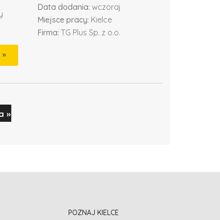
Data dodania:
wczoraj
y
Miejsce pracy:
Kielce
Firma:
TG Plus Sp. z o.o.
a »
POZNAJ KIELCE