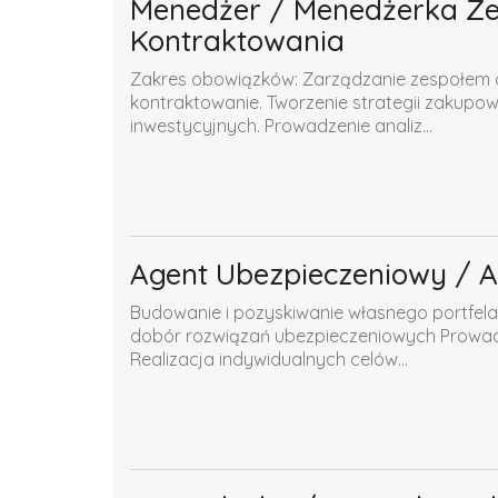
Menedżer / Menedżerka Zes
Kontraktowania
Zakres obowiązków: Zarządzanie zespołem o
kontraktowanie. Tworzenie strategii zakupow
inwestycyjnych. Prowadzenie analiz...
Agent Ubezpieczeniowy / 
Budowanie i pozyskiwanie własnego portfela 
dobór rozwiązań ubezpieczeniowych Prowadz
Realizacja indywidualnych celów...