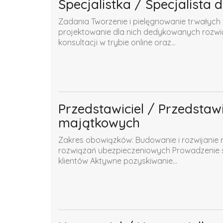
Specjalistka / Specjalista
Zadania Tworzenie i pielęgnowanie trwałych
projektowanie dla nich dedykowanych rozwią
konsultacji w trybie online oraz...
Przedstawiciel / Przedstaw
majątkowych
Zakres obowiązków: Budowanie i rozwijanie re
rozwiązań ubezpieczeniowych Prowadzenie sp
klientów Aktywne pozyskiwanie...