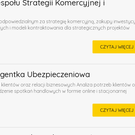
połu Strategii Komercyjnej i
dpowiedzialnym za strategię komercyjną, zakupy inwestycy
ych i modeli kontraktowania dla strategicznych projektów
CZYTAJ WIĘCEJ
Agentka Ubezpieczeniowa
klientów oraz relacji biznesowych Analiza potrzeb klientów 
enie spotkań handlowych w formie online i stacjonarnej
CZYTAJ WIĘCEJ