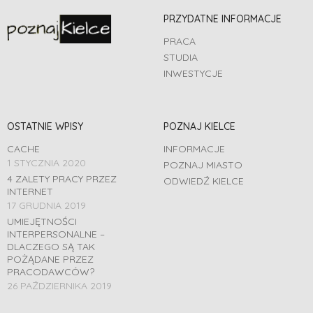
PRZYDATNE INFORMACJE
PRACA
STUDIA
INWESTYCJE
OSTATNIE WPISY
POZNAJ KIELCE
CACHE
INFORMACJE
1 STYCZNIA 2020
POZNAJ MIASTO
4 ZALETY PRACY PRZEZ
ODWIEDŹ KIELCE
INTERNET
17 GRUDNIA 2019
UMIEJĘTNOŚCI
INTERPERSONALNE –
DLACZEGO SĄ TAK
POŻĄDANE PRZEZ
PRACODAWCÓW?
26 PAŹDZIERNIKA 2019