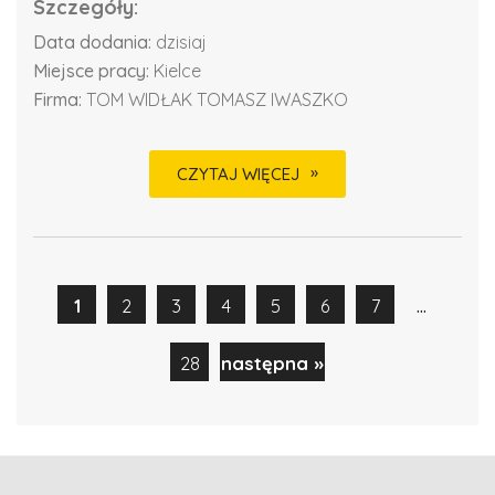
Szczegóły:
Data dodania:
dzisiaj
Miejsce pracy:
Kielce
Firma:
TOM WIDŁAK TOMASZ IWASZKO
CZYTAJ WIĘCEJ
...
1
2
3
4
5
6
7
28
następna »