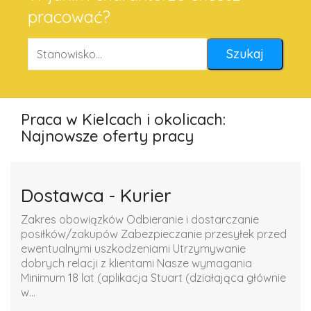
pracować?
Praca w Kielcach i okolicach:
Najnowsze oferty pracy
Dostawca - Kurier
Zakres obowiązków Odbieranie i dostarczanie
posiłków/zakupów Zabezpieczanie przesyłek przed
ewentualnymi uszkodzeniami Utrzymywanie
dobrych relacji z klientami Nasze wymagania
Minimum 18 lat (aplikacja Stuart (działająca głównie
w...