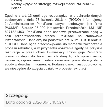
Realny wpływ na strategię rozwoju marki PAUMAR w
Polsce.
Zgodnie z art. 13 ogólnego rozporządzenia o ochronie danych
osobowych z dnia 27 kwietnia 2016 r. (RODO) informujemy,
że:Administratorem Pani/Pana danych osobowych jest firma
PAUMAR ,Sieradz 98-200 Krakowskie Przedmieście 133, NIP
8271821463. Pani/Pana dane osobowe przetwarzane będą w
celu przeprowadzenia procesu rekrutacji na stanowisko
Przedstawiciel Handlowy na podstawie art. 6 ust. 1 lit. b oraz lit.
c RODO. Dane będą przechowywane do momentu zakończenia
procesu rekrutacji, a w przypadku wyrażenia zgody na przyszłe
rekrutacje – przez okres 12/miesięcy. Przysługuje Pani/Panu
prawo dostępu do treści swoich danych, ich sprostowania,
usunięcia, ograniczenia przetwarzania oraz prawo do wycofania
zgody w dowolnym momencie. Podanie danych jest dobrowolne,
ale niezbędne do wzięcia udziału w procesie rekrutacji.
Szczegóły:
Data dodania:
2026-06-18 10:52:07