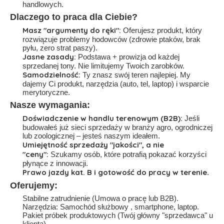
handlowych.
Dlaczego to praca dla Ciebie?
Masz "argumenty do ręki":
Oferujesz produkt, który
rozwiązuje problemy hodowców (zdrowie ptaków, brak
pyłu, zero strat paszy).
Jasne zasady:
Podstawa + prowizja od każdej
sprzedanej tony. Nie limitujemy Twoich zarobków.
Samodzielność:
Ty znasz swój teren najlepiej. My
dajemy Ci produkt, narzędzia (auto, tel, laptop) i wsparcie
merytoryczne.
Nasze wymagania:
Doświadczenie w handlu terenowym (B2B):
Jeśli
budowałeś już sieci sprzedaży w branży agro, ogrodniczej
lub zoologicznej – jesteś naszym ideałem.
Umiejętność sprzedaży "jakości", a nie
"ceny":
Szukamy osób, które potrafią pokazać korzyści
płynące z innowacji.
Prawo jazdy kat. B i gotowość do pracy w terenie
.
Oferujemy:
Stabilne zatrudnienie (Umowa o pracę lub B2B).
Narzędzia: Samochód służbowy , smartphone, laptop.
Pakiet próbek produktowych (Twój główny "sprzedawca" u
klienta).