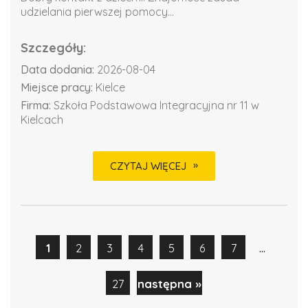
udzielania pierwszej pomocy...
Szczegóły:
Data dodania:
2026-08-04
Miejsce pracy:
Kielce
Firma:
Szkoła Podstawowa Integracyjna nr 11 w
Kielcach
CZYTAJ WIĘCEJ
...
1
2
3
4
5
6
7
27
następna »