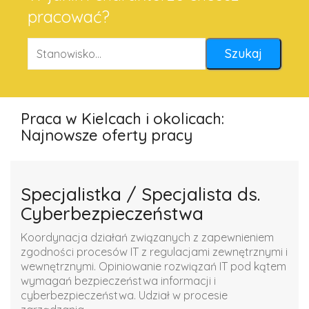
pracować?
Praca w Kielcach i okolicach:
Najnowsze oferty pracy
Specjalistka / Specjalista ds.
Cyberbezpieczeństwa
Koordynacja działań związanych z zapewnieniem
zgodności procesów IT z regulacjami zewnętrznymi i
wewnętrznymi. Opiniowanie rozwiązań IT pod kątem
wymagań bezpieczeństwa informacji i
cyberbezpieczeństwa. Udział w procesie