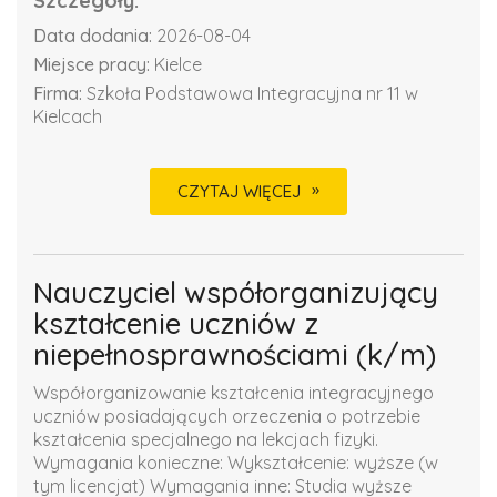
Szczegóły:
Data dodania:
2026-08-04
Miejsce pracy:
Kielce
Firma:
Szkoła Podstawowa Integracyjna nr 11 w
Kielcach
CZYTAJ WIĘCEJ
Nauczyciel współorganizujący
kształcenie uczniów z
niepełnosprawnościami (k/m)
Współorganizowanie kształcenia integracyjnego
uczniów posiadających orzeczenia o potrzebie
kształcenia specjalnego na lekcjach fizyki.
Wymagania konieczne: Wykształcenie: wyższe (w
tym licencjat) Wymagania inne: Studia wyższe