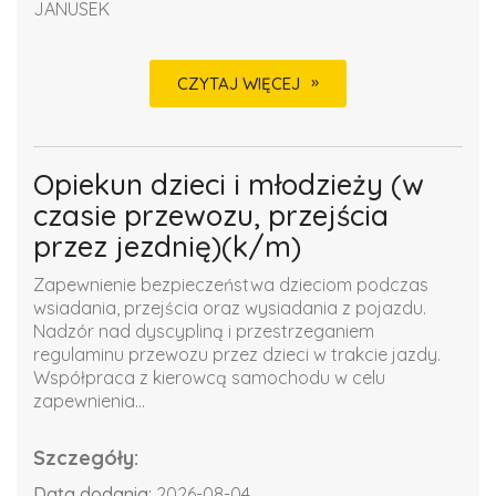
JANUSEK
CZYTAJ WIĘCEJ
Opiekun dzieci i młodzieży (w
czasie przewozu, przejścia
przez jezdnię)(k/m)
Zapewnienie bezpieczeństwa dzieciom podczas
wsiadania, przejścia oraz wysiadania z pojazdu.
Nadzór nad dyscypliną i przestrzeganiem
regulaminu przewozu przez dzieci w trakcie jazdy.
Współpraca z kierowcą samochodu w celu
zapewnienia...
Szczegóły:
Data dodania:
2026-08-04