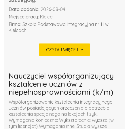
Szczegóły:
Data dodania:
2026-08-04
Miejsce pracy:
Kielce
Firma:
Szkoła Podstawowa Integracyjna nr 11 w
Kielcach
CZYTAJ WIĘCEJ
Nauczyciel współorganizujący
kształcenie uczniów z
niepełnosprawnościami (k/m)
Współorganizowanie kształcenia integracyjnego
uczniów posiadających orzeczenia o potrzebie
kształcenia specjalnego na lekcjach fizyki.
Wymagania konieczne: Wykształcenie: wyższe (w
tym licencjat) Wymagania inne: Studia wyższe