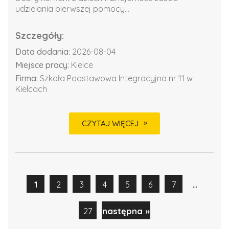
udzielania pierwszej pomocy...
Szczegóły:
Data dodania:
2026-08-04
Miejsce pracy:
Kielce
Firma:
Szkoła Podstawowa Integracyjna nr 11 w
Kielcach
CZYTAJ WIĘCEJ
...
1
2
3
4
5
6
7
27
następna »