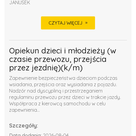
JANUSEK
CZYTAJ WIĘCEJ
Opiekun dzieci i młodzieży (w
czasie przewozu, przejścia
przez jezdnię)(k/m)
Zapewnienie bezpieczeństwa dzieciom podczas
wsiadania, przejścia oraz wysiadania z pojazdu.
Nadzór nad dyscypliną i przestrzeganiem
regulaminu przewozu przez dzieci w trakcie jazdy.
Współpraca z kierowcą samochodu w celu
zapewnienia...
Szczegóły:
Data dodania:
2026-08-04