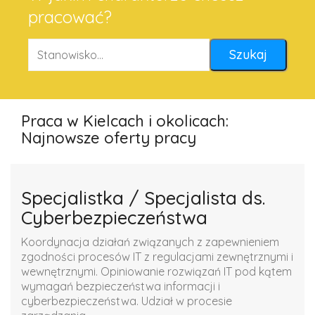
pracować?
Praca w Kielcach i okolicach:
Najnowsze oferty pracy
Specjalistka / Specjalista ds.
Cyberbezpieczeństwa
Koordynacja działań związanych z zapewnieniem
zgodności procesów IT z regulacjami zewnętrznymi i
wewnętrznymi. Opiniowanie rozwiązań IT pod kątem
wymagań bezpieczeństwa informacji i
cyberbezpieczeństwa. Udział w procesie