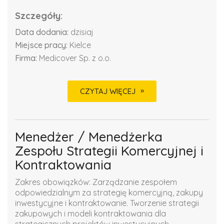
Szczegóły:
Data dodania:
dzisiaj
Miejsce pracy:
Kielce
Firma:
Medicover Sp. z o.o.
CZYTAJ WIĘCEJ
Menedżer / Menedżerka
Zespołu Strategii Komercyjnej i
Kontraktowania
Zakres obowiązków: Zarządzanie zespołem
odpowiedzialnym za strategię komercyjną, zakupy
inwestycyjne i kontraktowanie. Tworzenie strategii
zakupowych i modeli kontraktowania dla