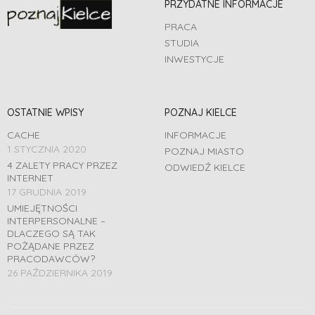
PRZYDATNE INFORMACJE
PRACA
STUDIA
INWESTYCJE
OSTATNIE WPISY
POZNAJ KIELCE
CACHE
INFORMACJE
1 STYCZNIA 2020
POZNAJ MIASTO
4 ZALETY PRACY PRZEZ
ODWIEDŹ KIELCE
INTERNET
17 GRUDNIA 2019
UMIEJĘTNOŚCI
INTERPERSONALNE –
DLACZEGO SĄ TAK
POŻĄDANE PRZEZ
PRACODAWCÓW?
26 PAŹDZIERNIKA 2019