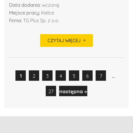
Data dodania:
wczoraj
Miejsce pracy:
Kielce
Firma:
TG Plus Sp. z o.o.
CZYTAJ WIĘCEJ
...
1
2
3
4
5
6
7
27
następna »