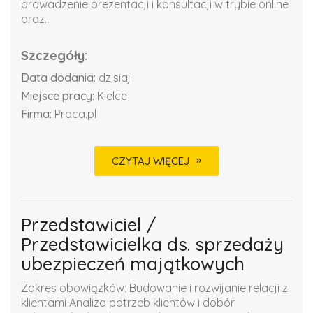
prowadzenie prezentacji i konsultacji w trybie online
oraz...
Szczegóły:
Data dodania:
dzisiaj
Miejsce pracy:
Kielce
Firma:
Praca.pl
CZYTAJ WIĘCEJ
Przedstawiciel /
Przedstawicielka ds. sprzedaży
ubezpieczeń majątkowych
Zakres obowiązków: Budowanie i rozwijanie relacji z
klientami Analiza potrzeb klientów i dobór