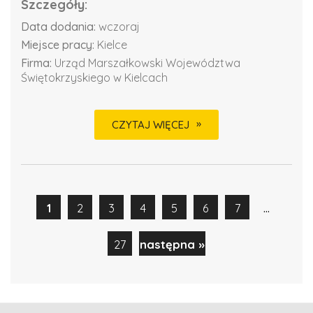
Szczegóły:
Data dodania:
wczoraj
Miejsce pracy:
Kielce
Firma:
Urząd Marszałkowski Województwa
Świętokrzyskiego w Kielcach
CZYTAJ WIĘCEJ
...
1
2
3
4
5
6
7
27
następna »