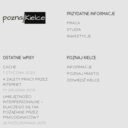
PRZYDATNE INFORMACJE
PRACA
STUDIA
INWESTYCJE
OSTATNIE WPISY
POZNAJ KIELCE
CACHE
INFORMACJE
1 STYCZNIA 2020
POZNAJ MIASTO
4 ZALETY PRACY PRZEZ
ODWIEDŹ KIELCE
INTERNET
17 GRUDNIA 2019
UMIEJĘTNOŚCI
INTERPERSONALNE –
DLACZEGO SĄ TAK
POŻĄDANE PRZEZ
PRACODAWCÓW?
26 PAŹDZIERNIKA 2019