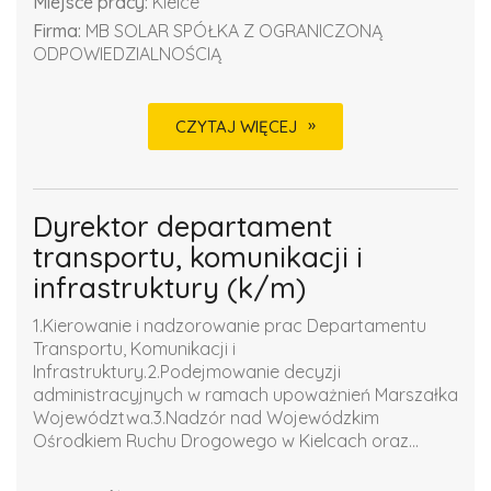
Miejsce pracy:
Kielce
Firma:
MB SOLAR SPÓŁKA Z OGRANICZONĄ
ODPOWIEDZIALNOŚCIĄ
CZYTAJ WIĘCEJ
Dyrektor departament
transportu, komunikacji i
infrastruktury (k/m)
1.Kierowanie i nadzorowanie prac Departamentu
Transportu, Komunikacji i
Infrastruktury.2.Podejmowanie decyzji
administracyjnych w ramach upoważnień Marszałka
Województwa.3.Nadzór nad Wojewódzkim
Ośrodkiem Ruchu Drogowego w Kielcach oraz...