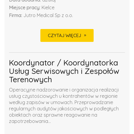
Miejsce pracy:
Kielce
Firma:
Jutro Medical Sp z o.o.
CZYTAJ WIĘCEJ
Koordynator / Koordynatorka
Usług Serwisowych i Zespołów
Terenowych
Operacyjne nadzorowanie i organizacja realizacji
usług czystościowych u kontrahentów w regionie
według zapisów w umowach. Przeprowadzanie
regularnych audytów jakościowych w podległych
obiektach oraz sprawne reagowanie na
zapotrzebowania...