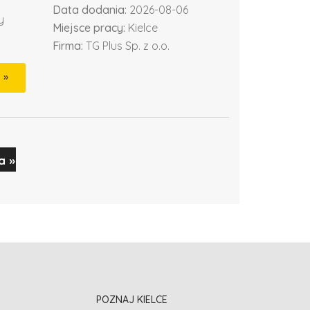
Data dodania:
2026-08-06
y
Miejsce pracy:
Kielce
Firma:
TG Plus Sp. z o.o.
a »
POZNAJ KIELCE