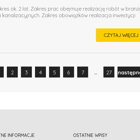
kres ok. 2 lat. Zakres prac obejmuje realizację robót w branż
i kanalizacyjnych. Zakres obowiązków realizacja inwestycji
CZYTAJ WIĘCEJ
...
2
3
4
5
6
7
27
następn
TNE INFORMACJE
OSTATNIE WPISY