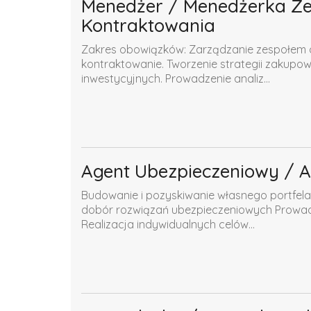
Menedżer / Menedżerka Zes
Kontraktowania
Zakres obowiązków: Zarządzanie zespołem o
kontraktowanie. Tworzenie strategii zakupow
inwestycyjnych. Prowadzenie analiz...
Agent Ubezpieczeniowy / 
Budowanie i pozyskiwanie własnego portfela 
dobór rozwiązań ubezpieczeniowych Prowadz
Realizacja indywidualnych celów...