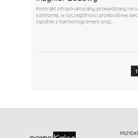
Kontrakt infrastrukturalny przewidziany na o
sanitarnej, w szczególności przebudowę siec
zgodnie z harmonogramem oraz...
1
PRZYDA