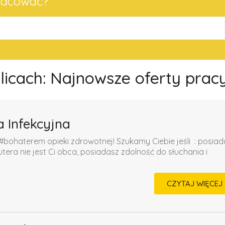
pracować?
olicach: Najnowsze oferty prac
a Infekcyjna
#bohaterem opieki zdrowotnej! Szukamy Ciebie jeśli ​ : posia
a nie jest Ci obca, posiadasz zdolność do słuchania i
CZYTAJ WIĘCEJ