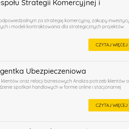
połu Strategii Komercyjnej i
dpowiedzialnym za strategię komercyjną, zakupy inwestycy
ych i modeli kontraktowania dla strategicznych projektów
CZYTAJ WIĘCEJ
Agentka Ubezpieczeniowa
klientów oraz relacji biznesowych Analiza potrzeb klientów 
enie spotkań handlowych w formie online i stacjonarnej
CZYTAJ WIĘCEJ