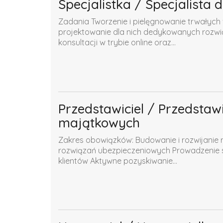
Specjalistka / Specjalista
Zadania Tworzenie i pielęgnowanie trwałych
projektowanie dla nich dedykowanych rozwią
konsultacji w trybie online oraz...
Przedstawiciel / Przedstaw
majątkowych
Zakres obowiązków: Budowanie i rozwijanie re
rozwiązań ubezpieczeniowych Prowadzenie sp
klientów Aktywne pozyskiwanie...