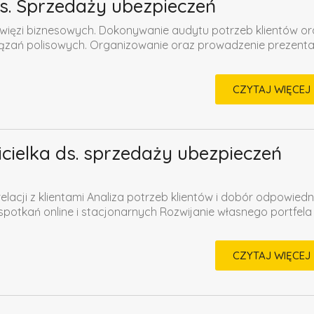
 ds. Sprzedaży ubezpieczeń
 więzi biznesowych. Dokonywanie audytu potrzeb klientów or
zań polisowych. Organizowanie oraz prowadzenie prezentac
CZYTAJ WIĘCEJ
icielka ds. sprzedaży ubezpieczeń
lacji z klientami Analiza potrzeb klientów i dobór odpowiedn
otkań online i stacjonarnych Rozwijanie własnego portfela
CZYTAJ WIĘCEJ