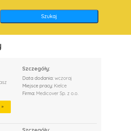
y
Szczegóły:
Data dodania:
wczoraj
dasz
Miejsce pracy:
Kielce
Firma:
Medicover Sp. z o.o.
Szczegóły: