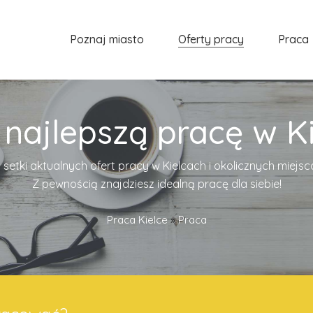
Poznaj miasto
Oferty pracy
Praca
 najlepszą pracę w Ki
 setki aktualnych ofert pracy w Kielcach i okolicznych miejs
Z pewnością znajdziesz idealną pracę dla siebie!
Praca Kielce
»
Praca