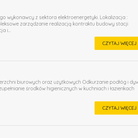
ego wykonawcy z sektora elektroenergetyki. Lokalizacja :
ksowe zarządzanie realizacją kontraktu budowy stacji
 i...
CZYTAJ WIĘCEJ
ierzchni biurowych oraz użytkowych Odkurzanie podłóg i d
upełnianie środków higienicznych w kuchniach i łazienkach
CZYTAJ WIĘCEJ