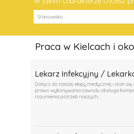
W jakim charakterze chcesz 
Praca w Kielcach i ok
Lekarz Infekcyjny / Lekark
Dołącz do naszej ekipy medycznej i stań się 
prawo wykonywania zawodu obsługa komputer
rozumienia potrzeb naszych...