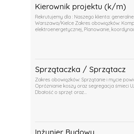
Kierownik projektu (k/m)
Rekrutujemy dla : Naszego klienta: generaln
Warszawa/Kielce Zakres obowiązków: Komple
elektroenergetycznej, Planowanie, koordynacja
Sprzątaczka / Sprzątacz
Zakres obowiązków: Sprzątanie i mycie pow
Opróżnianie koszy oraz segregacja śmieci Uz
Dbałość o sprzęt oraz...
Inżynier Budowy