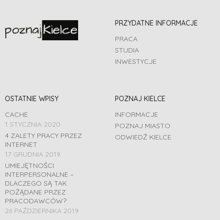
PRZYDATNE INFORMACJE
PRACA
STUDIA
INWESTYCJE
OSTATNIE WPISY
POZNAJ KIELCE
CACHE
INFORMACJE
1 STYCZNIA 2020
POZNAJ MIASTO
4 ZALETY PRACY PRZEZ
ODWIEDŹ KIELCE
INTERNET
17 GRUDNIA 2019
UMIEJĘTNOŚCI
INTERPERSONALNE –
DLACZEGO SĄ TAK
POŻĄDANE PRZEZ
PRACODAWCÓW?
26 PAŹDZIERNIKA 2019