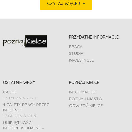
CZYTAJ WIĘCEJ
PRZYDATNE INFORMACJE
PRACA
STUDIA
INWESTYCJE
OSTATNIE WPISY
POZNAJ KIELCE
CACHE
INFORMACJE
1 STYCZNIA 2020
POZNAJ MIASTO
4 ZALETY PRACY PRZEZ
ODWIEDŹ KIELCE
INTERNET
17 GRUDNIA 2019
UMIEJĘTNOŚCI
INTERPERSONALNE –