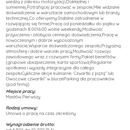
wiedzą z zakresu motoryzacji,Dokładnej i
sumiennej,Potrafiącej pracować w zespole,Mile widziane
doświadczenie w warsztacie samochodowym lub branży
technicznej,Co oferujemy:Stabilne zatrudnienie w
rozwijającej się firmie,Pracę od poniedziałku do piątku w
godzinach 8:0016:00 wolne weekendy,Możliwość
przyuczenia i zdobycia cennego doświadczenia,Pracę w
nowoczesnym i dobrze wyposażonym
warsztacie,Wsparcie doświadczonego zespołu,Przyjazną
atmosferę i dobre warunki pracy,Możliwość rozwoju
zawodowego wraz z rozwojem firmy.Pakiet benefitów
(grupowe ubezpieczenie, karta sportowa)Regularne
spotkania i wyjazdy integracyjne dla całego
zespołuCykliczne akcje kulinarne: Czwartki z pizzą" lub
Owocowe czwartki" w biurzeParking dla pracowników
(pod firmą).
Miejsce pracy:
Masłów Pierwszy
Rodzaj umowy:
Umowa o pracę na czas określony
Wynagrodzenie brutto:
od 4 806 do 10 000 PLN