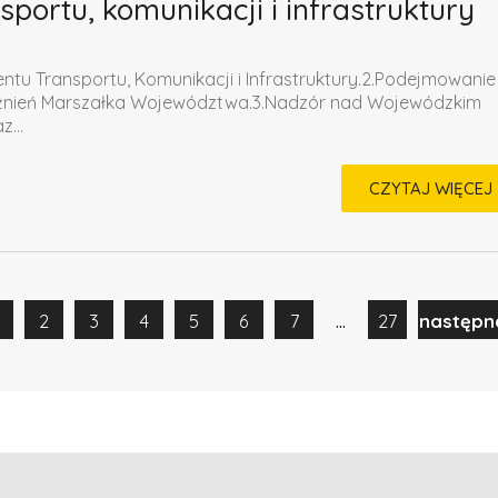
portu, komunikacji i infrastruktury
tu Transportu, Komunikacji i Infrastruktury.2.Podejmowanie
ażnień Marszałka Województwa.3.Nadzór nad Wojewódzkim
...
CZYTAJ WIĘCEJ
...
2
3
4
5
6
7
27
następn