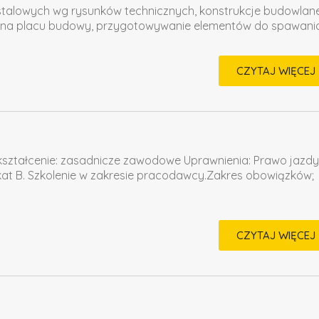
i stalowych wg rysunków technicznych, konstrukcje budowlane
h na placu budowy, przygotowywanie elementów do spawania
CZYTAJ WIĘCEJ
ztałcenie: zasadnicze zawodowe Uprawnienia: Prawo jazdy 
t B. Szkolenie w zakresie pracodawcy.Zakres obowiązków;
CZYTAJ WIĘCEJ