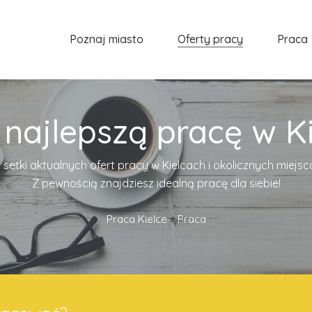
Poznaj miasto
Oferty pracy
Praca
 najlepszą pracę w Ki
 setki aktualnych ofert pracy w Kielcach i okolicznych miejs
Z pewnością znajdziesz idealną pracę dla siebie!
Praca Kielce
»
Praca