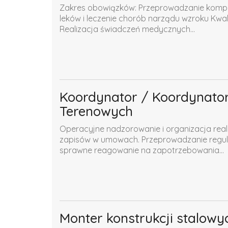
Zakres obowiązków: Przeprowadzanie komple
leków i leczenie chorób narządu wzroku Kwa
Realizacja świadczeń medycznych...
Koordynator / Koordynator
Terenowych
Operacyjne nadzorowanie i organizacja real
zapisów w umowach. Przeprowadzanie regul
sprawne reagowanie na zapotrzebowania...
Monter konstrukcji stalowyc