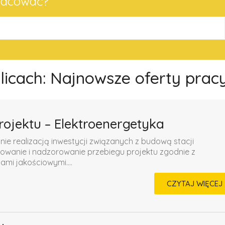
pracować?
olicach: Najnowsze oferty prac
rojektu – Elektroenergetyka
 realizacją inwestycji związanych z budową stacji
owanie i nadzorowanie przebiegu projektu zgodnie z
i jakościowymi....
CZYTAJ WIĘCEJ