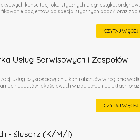
ksowych konsultacji okulistycznych Diagnostyka, ordynow
lifikowanie pacjentów do specjalistycznych badań oraz zab
CZYTAJ WIĘCEJ
ka Usług Serwisowych i Zespołów
izacji usług czystościowych u kontrahentów w regionie wedł
arnych audytów jakościowych w podległych obiektach oraz
CZYTAJ WIĘCEJ
h - ślusarz (K/M/I)