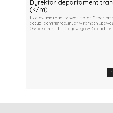
Dyrektor departament trans
(k/m)
1.Kierowanie i nadzorowanie prac Departamen
decyzji administracyjnych w ramach upow
Ośrodkiem Ruchu Drogowego w Kielcach oraz
1