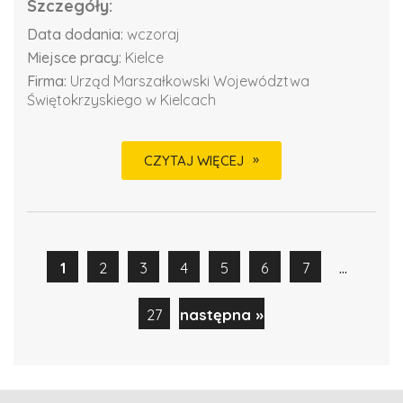
Szczegóły:
Data dodania:
wczoraj
Miejsce pracy:
Kielce
Firma:
Urząd Marszałkowski Województwa
Świętokrzyskiego w Kielcach
CZYTAJ WIĘCEJ
...
1
2
3
4
5
6
7
27
następna »