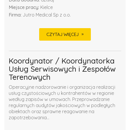
Miejsce pracy:
Kielce
Firma:
Jutro Medical Sp z o.o.
CZYTAJ WIĘCEJ
Koordynator / Koordynatorka
Usług Serwisowych i Zespołów
Terenowych
Operacyjne nadzorowanie i organizacja realizacji
usług czystościowych u kontrahentów w regionie
według zapisów w umowach. Przeprowadzanie
regularnych audytów jakościowych w podległych
obiektach oraz sprawne reagowanie na
zapotrzebowania...