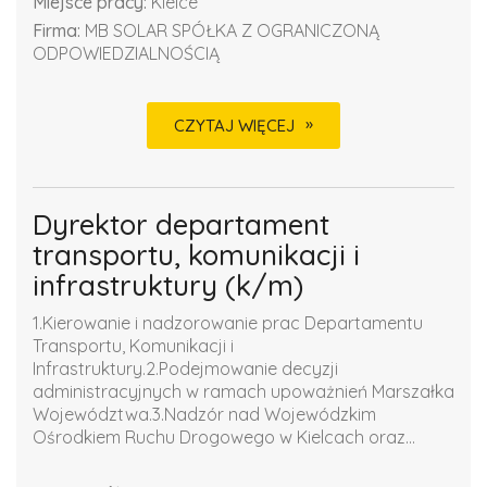
Miejsce pracy:
Kielce
Firma:
MB SOLAR SPÓŁKA Z OGRANICZONĄ
ODPOWIEDZIALNOŚCIĄ
CZYTAJ WIĘCEJ
Dyrektor departament
transportu, komunikacji i
infrastruktury (k/m)
1.Kierowanie i nadzorowanie prac Departamentu
Transportu, Komunikacji i
Infrastruktury.2.Podejmowanie decyzji
administracyjnych w ramach upoważnień Marszałka
Województwa.3.Nadzór nad Wojewódzkim
Ośrodkiem Ruchu Drogowego w Kielcach oraz...