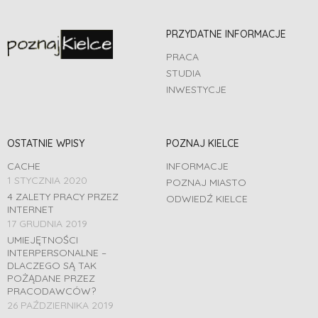
PRZYDATNE INFORMACJE
PRACA
STUDIA
INWESTYCJE
OSTATNIE WPISY
POZNAJ KIELCE
CACHE
INFORMACJE
1 STYCZNIA 2020
POZNAJ MIASTO
4 ZALETY PRACY PRZEZ
ODWIEDŹ KIELCE
INTERNET
17 GRUDNIA 2019
UMIEJĘTNOŚCI
INTERPERSONALNE –
DLACZEGO SĄ TAK
POŻĄDANE PRZEZ
PRACODAWCÓW?
26 PAŹDZIERNIKA 2019