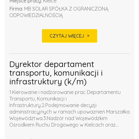
Miejsce pracy:
Kielce
Firma:
MB SOLAR SPÓŁKA Z OGRANICZONĄ
ODPOWIEDZIALNOŚCIĄ
CZYTAJ WIĘCEJ
Dyrektor departament
transportu, komunikacji i
infrastruktury (k/m)
1.Kierowanie i nadzorowanie prac Departamentu
Transportu, Komunikacji i
Infrastruktury.2.Podejmowanie decyzji
administracyjnych w ramach upoważnień Marszałka
Województwa.3.Nadzór nad Wojewódzkim
Ośrodkiem Ruchu Drogowego w Kielcach oraz...