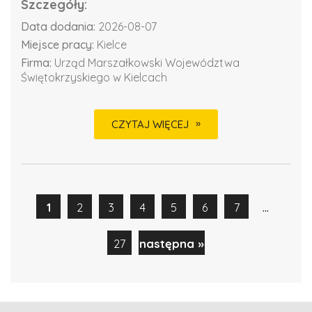
Szczegóły:
Data dodania:
2026-08-07
Miejsce pracy:
Kielce
Firma:
Urząd Marszałkowski Województwa
Świętokrzyskiego w Kielcach
CZYTAJ WIĘCEJ
...
1
2
3
4
5
6
7
27
następna »