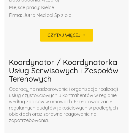
Miejsce pracy:
Kielce
Firma:
Jutro Medical Sp z o.o.
CZYTAJ WIĘCEJ
Koordynator / Koordynatorka
Usług Serwisowych i Zespołów
Terenowych
Operacyjne nadzorowanie i organizacja realizacji
usług czystościowych u kontrahentów w regionie
według zapisów w umowach. Przeprowadzanie
regularnych audytów jakościowych w podległych
obiektach oraz sprawne reagowanie na
zapotrzebowania...