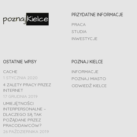
PRZYDATNE INFORMACJE
PRACA
STUDIA
INWESTYCJE
OSTATNIE WPISY
POZNAJ KIELCE
CACHE
INFORMACJE
1 STYCZNIA 2020
POZNAJ MIASTO
4 ZALETY PRACY PRZEZ
ODWIEDŹ KIELCE
INTERNET
17 GRUDNIA 2019
UMIEJĘTNOŚCI
INTERPERSONALNE –
DLACZEGO SĄ TAK
POŻĄDANE PRZEZ
PRACODAWCÓW?
26 PAŹDZIERNIKA 2019