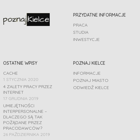
PRZYDATNE INFORMACJE
PRACA
STUDIA
INWESTYCJE
OSTATNIE WPISY
POZNAJ KIELCE
CACHE
INFORMACJE
1 STYCZNIA 2020
POZNAJ MIASTO
4 ZALETY PRACY PRZEZ
ODWIEDŹ KIELCE
INTERNET
17 GRUDNIA 2019
UMIEJĘTNOŚCI
INTERPERSONALNE –
DLACZEGO SĄ TAK
POŻĄDANE PRZEZ
PRACODAWCÓW?
26 PAŹDZIERNIKA 2019