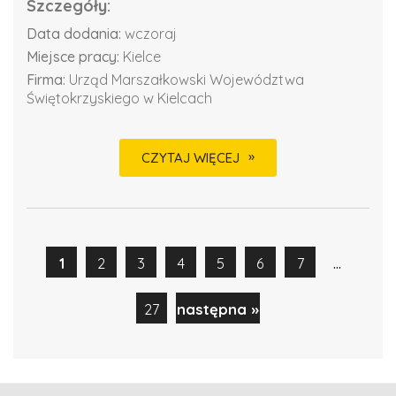
Szczegóły:
Data dodania:
wczoraj
Miejsce pracy:
Kielce
Firma:
Urząd Marszałkowski Województwa
Świętokrzyskiego w Kielcach
CZYTAJ WIĘCEJ
...
1
2
3
4
5
6
7
27
następna »