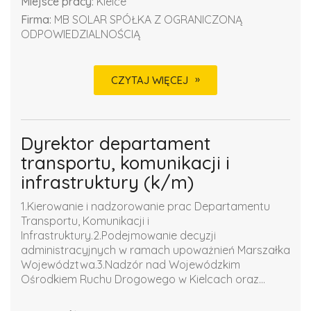
Miejsce pracy:
Kielce
Firma:
MB SOLAR SPÓŁKA Z OGRANICZONĄ
ODPOWIEDZIALNOŚCIĄ
CZYTAJ WIĘCEJ
Dyrektor departament
transportu, komunikacji i
infrastruktury (k/m)
1.Kierowanie i nadzorowanie prac Departamentu
Transportu, Komunikacji i
Infrastruktury.2.Podejmowanie decyzji
administracyjnych w ramach upoważnień Marszałka
Województwa.3.Nadzór nad Wojewódzkim
Ośrodkiem Ruchu Drogowego w Kielcach oraz...