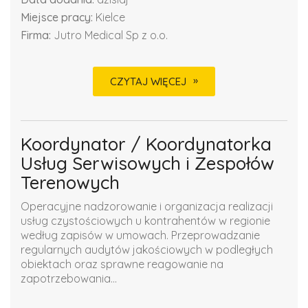
Miejsce pracy:
Kielce
Firma:
Jutro Medical Sp z o.o.
CZYTAJ WIĘCEJ
Koordynator / Koordynatorka
Usług Serwisowych i Zespołów
Terenowych
Operacyjne nadzorowanie i organizacja realizacji
usług czystościowych u kontrahentów w regionie
według zapisów w umowach. Przeprowadzanie
regularnych audytów jakościowych w podległych
obiektach oraz sprawne reagowanie na
zapotrzebowania...